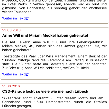
Prosecco, Cocktails und Co. bei „Beach Games“ und Kaiserwetter
im Hotel Parks in Velden genossen, abends wird es bunt und
glitzernd. Von Donnerstag bis Sonntag gehört der Wörthersee
wieder Tausenden ...
Weiter im Text
23.08.2016
Anne Will und Miriam Meckel haben geheiratet
Die ARD-Talkerin Anne Will, 50, und ihre Lebensgefährtin
Miriam Meckel, 49, haben sich das Jawort gegeben. "Ja, wir
haben geheiratet",
bestätigte das Paar über Wills Management. Einem Bericht der
"Bunten" zufolge fand die Zeremonie am Freitag in Düsseldorf
statt. Die "Bunte" hatte am Samstag zuerst darüber berichtet.
Zur Feier trug Anne Will ein schlichtes, weißes Etuikleid...
Weiter im Text
21.08.2016
CSD-Parade lockt so viele wie nie nach Lübeck
"Akzeptanz sticht Toleranz" - unter diesem Motto sind am
Sonnabend rund 1.500 Demonstranten durch die Straßen
Lübecks gezogen,