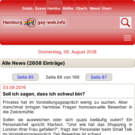
Duisb.
Essen
Hambu.
Mülhe.
Oberh.
Wesel
Überr.
Hamburg
gay-web.info
T
Donnerstag, 06. August 2026
Alle News (2608 Einträge)
Seite 85
Seite 86 von 166
Seite 87
03.09.2016
Soll ich sagen, dass ich schwul bin?
Privates hat im Vorstellungsgespräch wenig zu suchen. Aber
manchmal bringen harmlose Fragen homosexuelle Bewerber in
die Zwickmühle:
Sollen sie ausweichen oder sich quasi beiläufig outen? Ein
Personalchef spricht Klartext. "Und wie hat das Shopping in
London Ihrer Frau gefallen?", fragt der Personaler beim Small Talk
im Vorstellungsgespräch. Der Bewerber ist schwul...