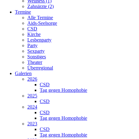
Wellness (1)
Zahnärzte (2)
Termine
Alle Termine
Aids-Seelsorge
CSD
Kirche
Lesbenparty
Party
Sexparty
Sonstiges
Theater
Überregional
Galerien
2026
CSD
Tag gegen Homophobie
2025
CSD
2024
CSD
Tag gegen Homophobie
2023
CSD
Tag gegen Homophobie