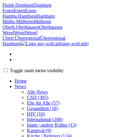
Duisb.
Duisburg
Duisburg
Essen
Essen
Essen
Hambu.
Hamburg
Hamburg
Mülhe.
Mülheim
Mülheim
Oberh.
Oberhausen
Oberhausen
Wesel
Wesel
Wesel
Überr.
Überregional
Überregional
Hamburg
gay-web.info
Toggle main menu visibility
Home
News
Alle News
CSD (305)
Ehe für Alle (57)
Gesundheit (18)
HIV (10)
International (208)
Islam | andere Kultur (13)
Karneval (9)
Kirche | Religion (124)