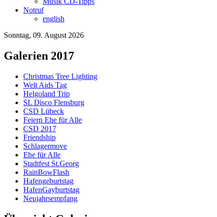
Musik CD-Tipps
Notruf
english
Sonntag, 09. August 2026
Galerien 2017
Christmas Tree Lighting
Welt Aids Tag
Helgoland Trip
SL Disco Flensburg
CSD Lübeck
Feiern Ehe für Alle
CSD 2017
Friendship
Schlagermove
Ehe für Alle
Stadtfest St.Georg
RainBowFlash
Hafengeburtstag
HafenGayburtstag
Neujahrsempfang