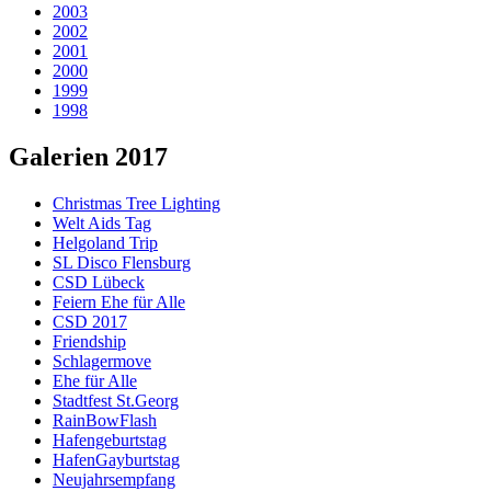
2003
2002
2001
2000
1999
1998
Galerien 2017
Christmas Tree Lighting
Welt Aids Tag
Helgoland Trip
SL Disco Flensburg
CSD Lübeck
Feiern Ehe für Alle
CSD 2017
Friendship
Schlagermove
Ehe für Alle
Stadtfest St.Georg
RainBowFlash
Hafengeburtstag
HafenGayburtstag
Neujahrsempfang