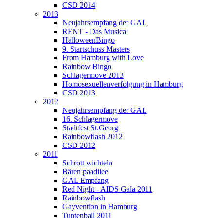
CSD 2014
2013
Neujahrsempfang der GAL
RENT - Das Musical
HalloweenBingo
9. Startschuss Masters
From Hamburg with Love
Rainbow Bingo
Schlagermove 2013
Homosexuellenverfolgung in Hamburg
CSD 2013
2012
Neujahrsempfang der GAL
16. Schlagermove
Stadtfest St.Georg
Rainbowflash 2012
CSD 2012
2011
Schrott wichteln
Bären paadiiee
GAL Empfang
Red Night - AIDS Gala 2011
Rainbowflash
Gayvention in Hamburg
Tuntenball 2011