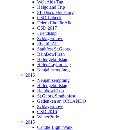
Welt Aids Tag
Helgoland Trip
SL Disco Flensburg
CSD Lübeck
Feiern Ehe für Alle
CSD 2017
Friendship
Schlagermove
Ehe für Alle
Stadtfest St.Georg
RainBowFlash
Hafengeburtstag
HafenGayburtstag
Neujahrsempfang
2016
Neujahrsempfang
Hafengeburtstag
RainbowFlash
St.Georg Straßenfest
Gedenken an ORLANDO
Schlagermove
CSD 2016
WinterPride
2015
Candle-Light-Walk