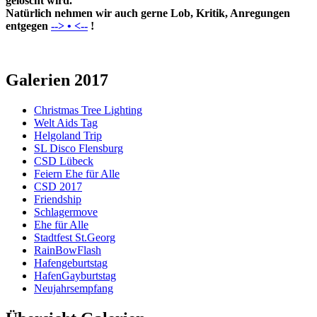
gelöscht wird.
Natürlich nehmen wir auch gerne Lob, Kritik, Anregungen
entgegen
--> • <--
!
Galerien 2017
Christmas Tree Lighting
Welt Aids Tag
Helgoland Trip
SL Disco Flensburg
CSD Lübeck
Feiern Ehe für Alle
CSD 2017
Friendship
Schlagermove
Ehe für Alle
Stadtfest St.Georg
RainBowFlash
Hafengeburtstag
HafenGayburtstag
Neujahrsempfang