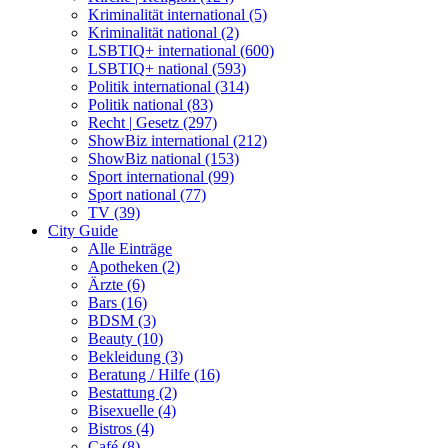
Kriminalität international (5)
Kriminalität national (2)
LSBTIQ+ international (600)
LSBTIQ+ national (593)
Politik international (314)
Politik national (83)
Recht | Gesetz (297)
ShowBiz international (212)
ShowBiz national (153)
Sport international (99)
Sport national (77)
TV (39)
City Guide
Alle Einträge
Apotheken (2)
Ärzte (6)
Bars (16)
BDSM (3)
Beauty (10)
Bekleidung (3)
Beratung / Hilfe (16)
Bestattung (2)
Bisexuelle (4)
Bistros (4)
Café (8)