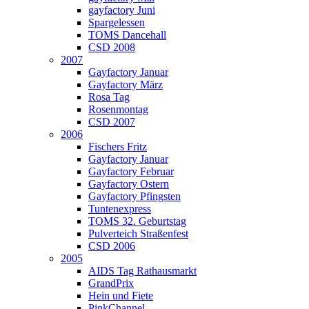
gayfactory Juni
Spargelessen
TOMS Dancehall
CSD 2008
2007
Gayfactory Januar
Gayfactory März
Rosa Tag
Rosenmontag
CSD 2007
2006
Fischers Fritz
Gayfactory Januar
Gayfactory Februar
Gayfactory Ostern
Gayfactory Pfingsten
Tuntenexpress
TOMS 32. Geburtstag
Pulverteich Straßenfest
CSD 2006
2005
AIDS Tag Rathausmarkt
GrandPrix
Hein und Fiete
PinkChannel