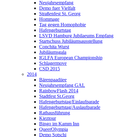
Neujahrsempfang
Demo fuer Vielfalt
Straßenfest St. Georg
Hommage
Tag gegen Homophobie
Hafengeburtstag
LSVD Hamburg Jubilaeums Empfang
Startschuss Jubiläumsausstellung
Conchita Wurst
Jubiläumsgala
IGLFA European Championship
Schlagermove
CSD 2015
2014
Bärenpaadiiee
Neujahrsempfang GAL
RainbowFlash 2014
Stadtfest St.Georg
Hafengeburtstag/Einlaufparade
Hafengeburtstag/Auslaufparade
Rathausführung
Kieztour
Bingo im Kamm Inn
QueerOlympia
Demo Sotschi