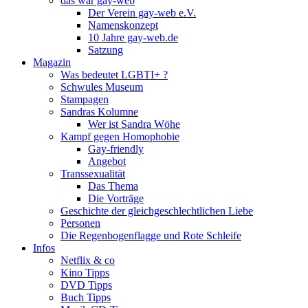
das war gay-web
Der Verein gay-web e.V.
Namenskonzept
10 Jahre gay-web.de
Satzung
Magazin
Was bedeutet LGBTI+ ?
Schwules Museum
Stampagen
Sandras Kolumne
Wer ist Sandra Wöhe
Kampf gegen Homophobie
Gay-friendly
Angebot
Transsexualität
Das Thema
Die Vorträge
Geschichte der gleichgeschlechtlichen Liebe
Personen
Die Regenbogenflagge und Rote Schleife
Infos
Netflix & co
Kino Tipps
DVD Tipps
Buch Tipps