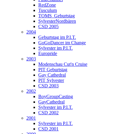
RedZone
Tusculum
TOMS_Geburtstag
SylvesterNordbären
CSD 2005
2004
Geburtstag im P.I.T.
GoGoDancer im Change
Sylvester im P.I.T.
Europride
2003
Modenschau Cut'n Cruise
PIT Geburtstag
Gay Cathedral
PIT Sylvester
CSD 2003
2002
BoyGroupCasting
GayCathedral
Sylvester im P.I.T.
CSD 2002
2001
Sylvester im P.I.T.
CSD 2001