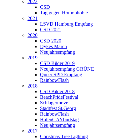
2022
CSD
Tag gegen Homophobie
2021
LSVD Hamburg Empfang
CSD 2021
2020
CSD 2020
Dykes March
Neujahrsempfang
2019
CSD Bilder 2019
Neujahrsempfang GRÜNE
Queer SPD Empfang
RainbowFlash
2018
CSD Bilder 2018
BeachPrideFestival
Schlagermove
Stadtfest St.Georg
RainbowFlash
HafenGAYburtstag
Neujahrsempfang
2017
Christmas Tree Lighting