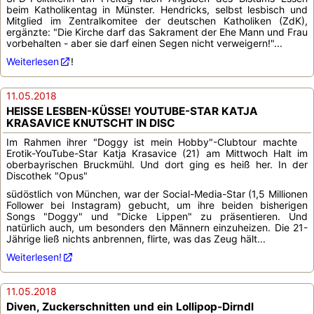
beim Katholikentag in Münster. Hendricks, selbst lesbisch und
Mitglied im Zentralkomitee der deutschen Katholiken (ZdK),
ergänzte: "Die Kirche darf das Sakrament der Ehe Mann und Frau
vorbehalten - aber sie darf einen Segen nicht verweigern!"...
Weiterlesen
!
11.05.2018
HEISSE LESBEN-KÜSSE! YOUTUBE-STAR KATJA
KRASAVICE KNUTSCHT IN DISC
Im Rahmen ihrer "Doggy ist mein Hobby"-Clubtour machte
Erotik-YouTube-Star Katja Krasavice (21) am Mittwoch Halt im
oberbayrischen Bruckmühl. Und dort ging es heiß her. In der
Discothek "Opus"
südöstlich von München, war der Social-Media-Star (1,5 Millionen
Follower bei Instagram) gebucht, um ihre beiden bisherigen
Songs "Doggy" und "Dicke Lippen" zu präsentieren. Und
natürlich auch, um besonders den Männern einzuheizen. Die 21-
Jährige ließ nichts anbrennen, flirte, was das Zeug hält...
Weiterlesen!
11.05.2018
Diven, Zuckerschnitten und ein Lollipop-Dirndl