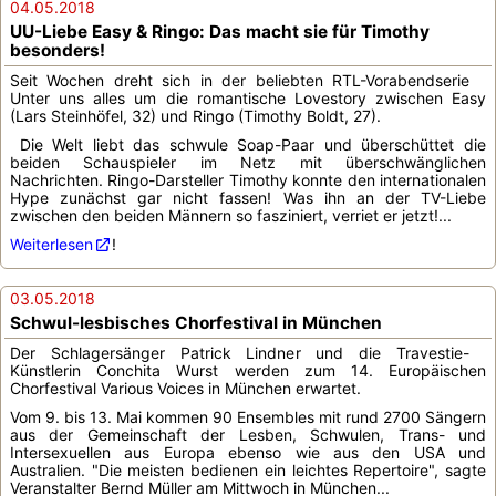
04.05.2018
UU-Liebe Easy & Ringo: Das macht sie für Timothy
besonders!
Seit Wochen dreht sich in der beliebten RTL-Vorabendserie
Unter uns alles um die romantische Lovestory zwischen Easy
(Lars Steinhöfel, 32) und Ringo (Timothy Boldt, 27).
Die Welt liebt das schwule Soap-Paar und überschüttet die
beiden Schauspieler im Netz mit überschwänglichen
Nachrichten. Ringo-Darsteller Timothy konnte den internationalen
Hype zunächst gar nicht fassen! Was ihn an der TV-Liebe
zwischen den beiden Männern so fasziniert, verriet er jetzt!...
Weiterlesen
!
03.05.2018
Schwul-lesbisches Chorfestival in München
Der Schlagersänger Patrick Lindner und die Travestie-
Künstlerin Conchita Wurst werden zum 14. Europäischen
Chorfestival Various Voices in München erwartet.
Vom 9. bis 13. Mai kommen 90 Ensembles mit rund 2700 Sängern
aus der Gemeinschaft der Lesben, Schwulen, Trans- und
Intersexuellen aus Europa ebenso wie aus den USA und
Australien. "Die meisten bedienen ein leichtes Repertoire", sagte
Veranstalter Bernd Müller am Mittwoch in München...