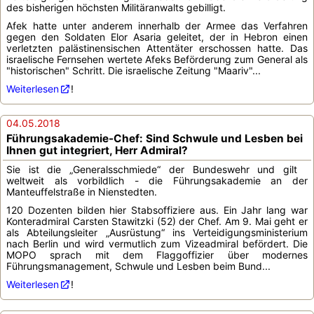
des bisherigen höchsten Militäranwalts gebilligt.
Afek hatte unter anderem innerhalb der Armee das Verfahren
gegen den Soldaten Elor Asaria geleitet, der in Hebron einen
verletzten palästinensischen Attentäter erschossen hatte. Das
israelische Fernsehen wertete Afeks Beförderung zum General als
"historischen" Schritt. Die israelische Zeitung "Maariv"...
Weiterlesen
!
04.05.2018
Führungsakademie-Chef: Sind Schwule und Lesben bei
Ihnen gut integriert, Herr Admiral?
Sie ist die „Generalsschmiede“ der Bundeswehr und gilt
weltweit als vorbildlich - die Führungsakademie an der
Manteuffelstraße in Nienstedten.
120 Dozenten bilden hier Stabsoffiziere aus. Ein Jahr lang war
Konteradmiral Carsten Stawitzki (52) der Chef. Am 9. Mai geht er
als Abteilungsleiter „Ausrüstung“ ins Verteidigungsministerium
nach Berlin und wird vermutlich zum Vizeadmiral befördert. Die
MOPO sprach mit dem Flaggoffizier über modernes
Führungsmanagement, Schwule und Lesben beim Bund...
Weiterlesen
!