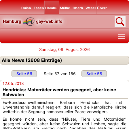
Duisb.
Essen
Hambu.
Mülhe.
Oberh.
Wesel
Überr.
Hamburg
gay-web.info
T
Samstag, 08. August 2026
Alle News (2608 Einträge)
Seite 56
Seite 57 von 166
Seite 58
12.05.2018
Hendricks: Motorräder werden gesegnet, aber keine
Schwulen
Ex-Bundesumweltministerin Barbara Hendricks hat mit
Unverständnis darauf reagiert, dass sich die katholische Kirche
weiterhin der Segnung homosexueller Paare verweigert.
Es könne nicht sein, dass "Häuser, Tiere und Motorräder"
gesegnet würden, aber keine Schwulen und Lesben, sagte die
SPD-Politikerin am Freitag nach Angaben des Bistums Essen