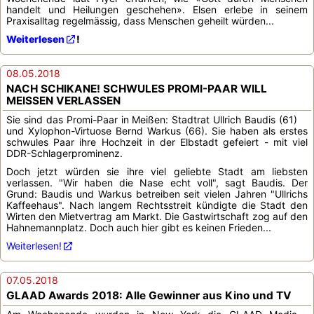
handelt und Heilungen geschehen». Elsen erlebe in seinem
Praxisalltag regelmässig, dass Menschen geheilt würden...
Weiterlesen
!
08.05.2018
NACH SCHIKANE! SCHWULES PROMI-PAAR WILL
MEISSEN VERLASSEN
Sie sind das Promi-Paar in Meißen: Stadtrat Ullrich Baudis (61)
und Xylophon-Virtuose Bernd Warkus (66). Sie haben als erstes
schwules Paar ihre Hochzeit in der Elbstadt gefeiert - mit viel
DDR-Schlagerprominenz.
Doch jetzt würden sie ihre viel geliebte Stadt am liebsten
verlassen. "Wir haben die Nase echt voll", sagt Baudis. Der
Grund: Baudis und Warkus betreiben seit vielen Jahren "Ullrichs
Kaffeehaus". Nach langem Rechtsstreit kündigte die Stadt den
Wirten den Mietvertrag am Markt. Die Gastwirtschaft zog auf den
Hahnemannplatz. Doch auch hier gibt es keinen Frieden...
Weiterlesen!
07.05.2018
GLAAD Awards 2018: Alle Gewinner aus Kino und TV