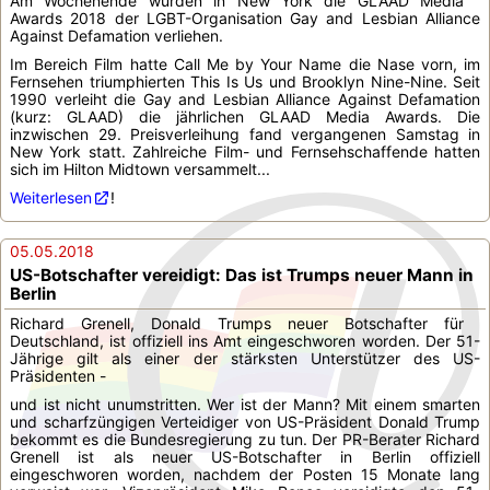
Am Wochenende wurden in New York die GLAAD Media
Awards 2018 der LGBT-Organisation Gay and Lesbian Alliance
Against Defamation verliehen.
Im Bereich Film hatte Call Me by Your Name die Nase vorn, im
Fernsehen triumphierten This Is Us und Brooklyn Nine-Nine. Seit
1990 verleiht die Gay and Lesbian Alliance Against Defamation
(kurz: GLAAD) die jährlichen GLAAD Media Awards. Die
inzwischen 29. Preisverleihung fand vergangenen Samstag in
New York statt. Zahlreiche Film- und Fernsehschaffende hatten
sich im Hilton Midtown versammelt...
Weiterlesen
!
05.05.2018
US-Botschafter vereidigt: Das ist Trumps neuer Mann in
Berlin
Richard Grenell, Donald Trumps neuer Botschafter für
Deutschland, ist offiziell ins Amt eingeschworen worden. Der 51-
Jährige gilt als einer der stärksten Unterstützer des US-
Präsidenten -
und ist nicht unumstritten. Wer ist der Mann? Mit einem smarten
und scharfzüngigen Verteidiger von US-Präsident Donald Trump
bekommt es die Bundesregierung zu tun. Der PR-Berater Richard
Grenell ist als neuer US-Botschafter in Berlin offiziell
eingeschworen worden, nachdem der Posten 15 Monate lang