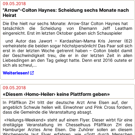
09.05.2018
"Arrow"-Colton Haynes: Scheidung sechs Monate nach
Heirat
Die Ehe hielt nur sechs Monate: Arrow-Star Colton Haynes hat
tatsächlich die Scheidung von Ehemann Jeff Leatham
eingereicht. Erst im letzten Oktober gaben sich Schauspieler
und Autor das Jawort – Kardashian-Mama Kris Jenner (62)
verheiratete die beiden sogar höchstpersönlich! Das Paar soll sich
erst in der letzten Woche getrennt haben – Colton bleibt damit
der Geschwindigkeit treu, die er in der letzten Zeit in allen
Liebesdingen an den Tag gelegt hatte. Denn erst 2016 outete er
sich als schwul,...
Weiterlesen!
09.05.2018
«Diesem ‹Homo-Heiler› keine Plattform geben»
In Pfäffikon ZH tritt der deutsche Arzt Arne Elsen auf, der
angeblich Schwule heilen will. Einwohner und Pink Cross fordern,
dass die Gemeinde die Veranstaltung absagt.
«Heilungs-Weekend» steht auf einem Flyer. Dieser wirbt für eine
dreitägige Veranstaltung im Chesselhuus Pfäffikon ZH des
Hamburger Arztes Arne Elsen. Die Zuhörer sollen an diesem
Wochenende laut Flyer erfahren, wie «Gott durch Menschen