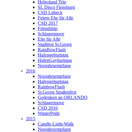
Helgoland Trip
SL Disco Flensburg
CSD Lübeck
Feiern Ehe für Alle
CSD 2017
Friendship
Schlagermove
Ehe für Alle
Stadtfest St.Georg
RainBowFlash
Hafengeburtstag
HafenGayburtstag
Neujahrsempfang
2016
Neujahrsempfang
Hafengeburtstag
RainbowFlash
St.Georg Straßenfest
Gedenken an ORLANDO
Schlagermove
CSD 2016
WinterPride
2015
Candle-Light-Walk
Neujahrsempfang