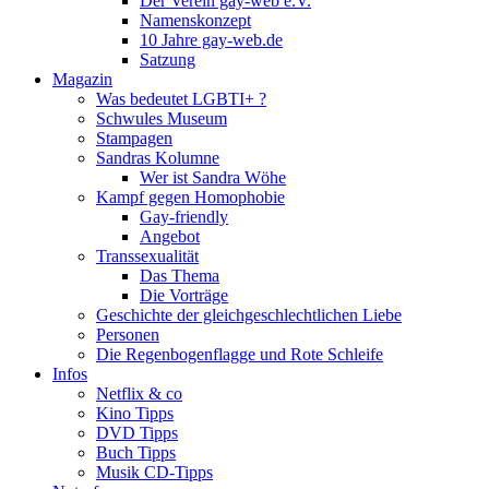
Der Verein gay-web e.V.
Namenskonzept
10 Jahre gay-web.de
Satzung
Magazin
Was bedeutet LGBTI+ ?
Schwules Museum
Stampagen
Sandras Kolumne
Wer ist Sandra Wöhe
Kampf gegen Homophobie
Gay-friendly
Angebot
Transsexualität
Das Thema
Die Vorträge
Geschichte der gleichgeschlechtlichen Liebe
Personen
Die Regenbogenflagge und Rote Schleife
Infos
Netflix & co
Kino Tipps
DVD Tipps
Buch Tipps
Musik CD-Tipps