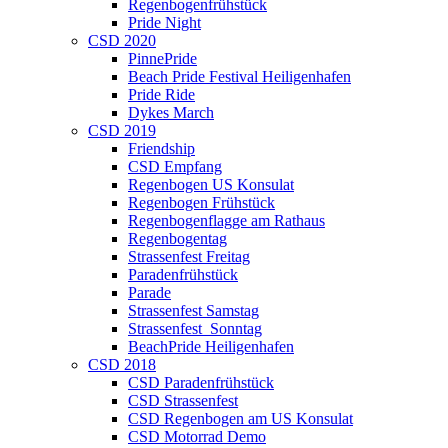
Regenbogenfrühstück
Pride Night
CSD 2020
PinnePride
Beach Pride Festival Heiligenhafen
Pride Ride
Dykes March
CSD 2019
Friendship
CSD Empfang
Regenbogen US Konsulat
Regenbogen Frühstück
Regenbogenflagge am Rathaus
Regenbogentag
Strassenfest Freitag
Paradenfrühstück
Parade
Strassenfest Samstag
Strassenfest_Sonntag
BeachPride Heiligenhafen
CSD 2018
CSD Paradenfrühstück
CSD Strassenfest
CSD Regenbogen am US Konsulat
CSD Motorrad Demo