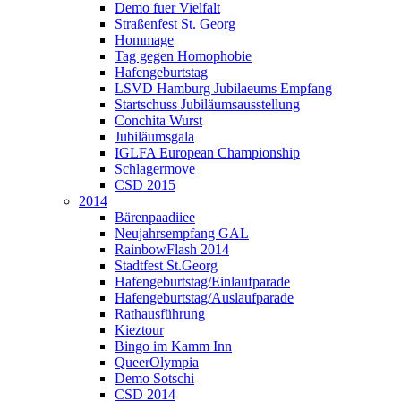
Demo fuer Vielfalt
Straßenfest St. Georg
Hommage
Tag gegen Homophobie
Hafengeburtstag
LSVD Hamburg Jubilaeums Empfang
Startschuss Jubiläumsausstellung
Conchita Wurst
Jubiläumsgala
IGLFA European Championship
Schlagermove
CSD 2015
2014
Bärenpaadiiee
Neujahrsempfang GAL
RainbowFlash 2014
Stadtfest St.Georg
Hafengeburtstag/Einlaufparade
Hafengeburtstag/Auslaufparade
Rathausführung
Kieztour
Bingo im Kamm Inn
QueerOlympia
Demo Sotschi
CSD 2014