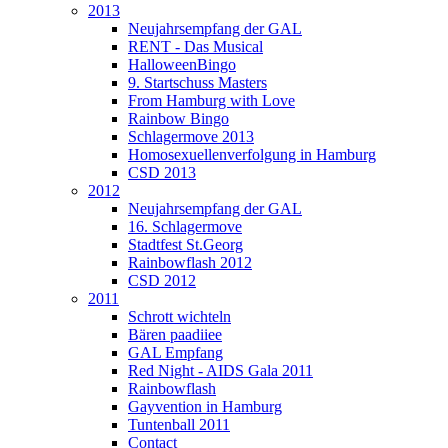
2013
Neujahrsempfang der GAL
RENT - Das Musical
HalloweenBingo
9. Startschuss Masters
From Hamburg with Love
Rainbow Bingo
Schlagermove 2013
Homosexuellenverfolgung in Hamburg
CSD 2013
2012
Neujahrsempfang der GAL
16. Schlagermove
Stadtfest St.Georg
Rainbowflash 2012
CSD 2012
2011
Schrott wichteln
Bären paadiiee
GAL Empfang
Red Night - AIDS Gala 2011
Rainbowflash
Gayvention in Hamburg
Tuntenball 2011
Contact