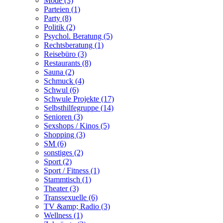
Mode (3)
Parteien (1)
Party (8)
Politik (2)
Psychol. Beratung (5)
Rechtsberatung (1)
Reisebüro (3)
Restaurants (8)
Sauna (2)
Schmuck (4)
Schwul (6)
Schwule Projekte (17)
Selbsthilfegruppe (14)
Senioren (3)
Sexshops / Kinos (5)
Shopping (3)
SM (6)
sonstiges (2)
Sport (2)
Sport / Fitness (1)
Stammtisch (1)
Theater (3)
Transsexuelle (6)
TV &amp; Radio (3)
Wellness (1)