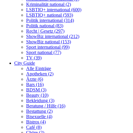
Kriminalität national (2)
LSBTIQ+ international (600)
LSBTIQ+ national (593)
Politik international (314)
Politik national (83)
Recht | Gesetz (297)
ShowBiz international (212)
ShowBiz national (153)
Sport international (99)
Sport national (77)
TV (39)
City Guide
Alle Einträge
Apotheken (2)
Ärzte (6)
Bars (16)
BDSM (3)
Beauty (10)
Bekleidung (3)
Beratung / Hilfe (16)
Bestattung (2)
Bisexuelle (4)
Bistros (4)
Café (8)
Chöre (2)