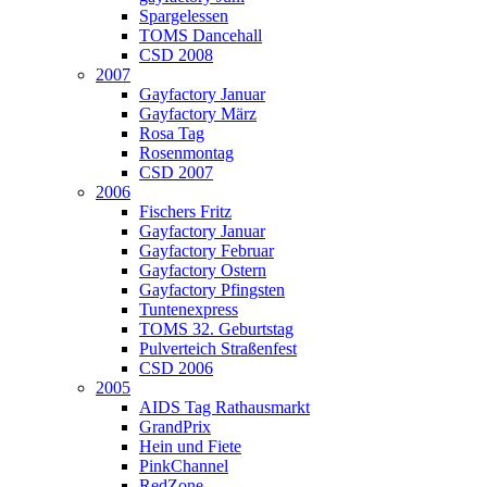
Spargelessen
TOMS Dancehall
CSD 2008
2007
Gayfactory Januar
Gayfactory März
Rosa Tag
Rosenmontag
CSD 2007
2006
Fischers Fritz
Gayfactory Januar
Gayfactory Februar
Gayfactory Ostern
Gayfactory Pfingsten
Tuntenexpress
TOMS 32. Geburtstag
Pulverteich Straßenfest
CSD 2006
2005
AIDS Tag Rathausmarkt
GrandPrix
Hein und Fiete
PinkChannel
RedZone