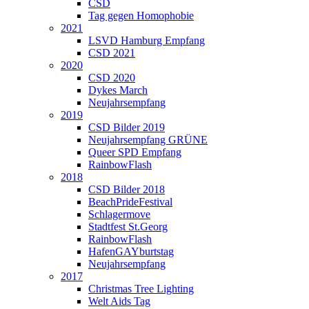
CSD
Tag gegen Homophobie
2021
LSVD Hamburg Empfang
CSD 2021
2020
CSD 2020
Dykes March
Neujahrsempfang
2019
CSD Bilder 2019
Neujahrsempfang GRÜNE
Queer SPD Empfang
RainbowFlash
2018
CSD Bilder 2018
BeachPrideFestival
Schlagermove
Stadtfest St.Georg
RainbowFlash
HafenGAYburtstag
Neujahrsempfang
2017
Christmas Tree Lighting
Welt Aids Tag