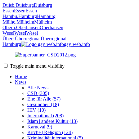
Duisb.
Duisburg
Duisburg
Essen
Essen
Essen
Hambu.
Hamburg
Hamburg
Mülhe.
Mülheim
Mülheim
Oberh.
Oberhausen
Oberhausen
Wesel
Wesel
Wesel
Überr.
Überregional
Überregional
Hamburg
gay-web.info
Toggle main menu visibility
Home
News
Alle News
CSD (305)
Ehe für Alle (57)
Gesundheit (18)
HIV (10)
International (208)
Islam | andere Kultur (13)
Karneval (9)
Kirche | Religion (124)
Kriminalität international (5)