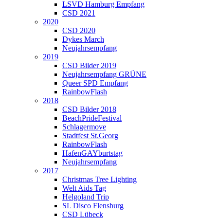
LSVD Hamburg Empfang
CSD 2021
2020
CSD 2020
Dykes March
Neujahrsempfang
2019
CSD Bilder 2019
Neujahrsempfang GRÜNE
Queer SPD Empfang
RainbowFlash
2018
CSD Bilder 2018
BeachPrideFestival
Schlagermove
Stadtfest St.Georg
RainbowFlash
HafenGAYburtstag
Neujahrsempfang
2017
Christmas Tree Lighting
Welt Aids Tag
Helgoland Trip
SL Disco Flensburg
CSD Lübeck