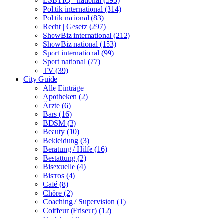
LSBTIQ+ national (593)
Politik international (314)
Politik national (83)
Recht | Gesetz (297)
ShowBiz international (212)
ShowBiz national (153)
Sport international (99)
Sport national (77)
TV (39)
City Guide
Alle Einträge
Apotheken (2)
Ärzte (6)
Bars (16)
BDSM (3)
Beauty (10)
Bekleidung (3)
Beratung / Hilfe (16)
Bestattung (2)
Bisexuelle (4)
Bistros (4)
Café (8)
Chöre (2)
Coaching / Supervision (1)
Coiffeur (Friseur) (12)