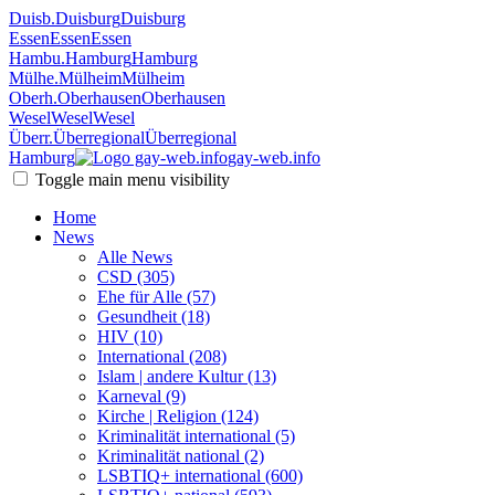
Duisb.
Duisburg
Duisburg
Essen
Essen
Essen
Hambu.
Hamburg
Hamburg
Mülhe.
Mülheim
Mülheim
Oberh.
Oberhausen
Oberhausen
Wesel
Wesel
Wesel
Überr.
Überregional
Überregional
Hamburg
gay-web.info
Toggle main menu visibility
Home
News
Alle News
CSD (305)
Ehe für Alle (57)
Gesundheit (18)
HIV (10)
International (208)
Islam | andere Kultur (13)
Karneval (9)
Kirche | Religion (124)
Kriminalität international (5)
Kriminalität national (2)
LSBTIQ+ international (600)