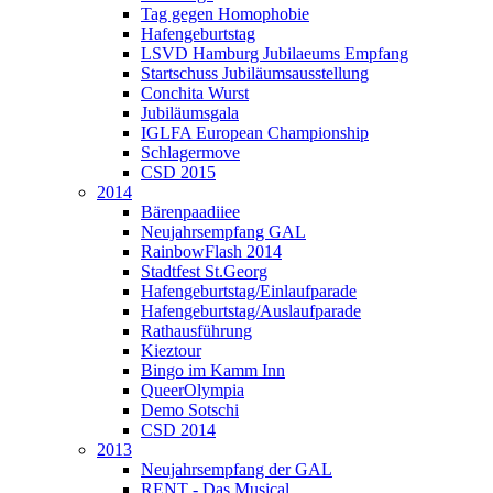
Tag gegen Homophobie
Hafengeburtstag
LSVD Hamburg Jubilaeums Empfang
Startschuss Jubiläumsausstellung
Conchita Wurst
Jubiläumsgala
IGLFA European Championship
Schlagermove
CSD 2015
2014
Bärenpaadiiee
Neujahrsempfang GAL
RainbowFlash 2014
Stadtfest St.Georg
Hafengeburtstag/Einlaufparade
Hafengeburtstag/Auslaufparade
Rathausführung
Kieztour
Bingo im Kamm Inn
QueerOlympia
Demo Sotschi
CSD 2014
2013
Neujahrsempfang der GAL
RENT - Das Musical