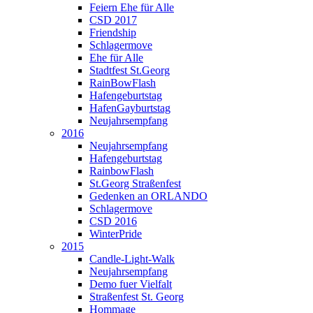
Feiern Ehe für Alle
CSD 2017
Friendship
Schlagermove
Ehe für Alle
Stadtfest St.Georg
RainBowFlash
Hafengeburtstag
HafenGayburtstag
Neujahrsempfang
2016
Neujahrsempfang
Hafengeburtstag
RainbowFlash
St.Georg Straßenfest
Gedenken an ORLANDO
Schlagermove
CSD 2016
WinterPride
2015
Candle-Light-Walk
Neujahrsempfang
Demo fuer Vielfalt
Straßenfest St. Georg
Hommage