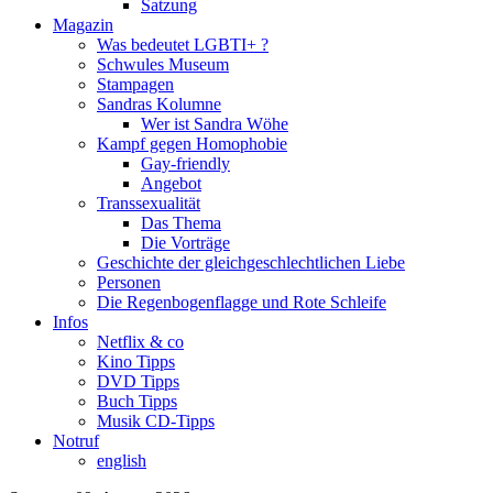
Satzung
Magazin
Was bedeutet LGBTI+ ?
Schwules Museum
Stampagen
Sandras Kolumne
Wer ist Sandra Wöhe
Kampf gegen Homophobie
Gay-friendly
Angebot
Transsexualität
Das Thema
Die Vorträge
Geschichte der gleichgeschlechtlichen Liebe
Personen
Die Regenbogenflagge und Rote Schleife
Infos
Netflix & co
Kino Tipps
DVD Tipps
Buch Tipps
Musik CD-Tipps
Notruf
english