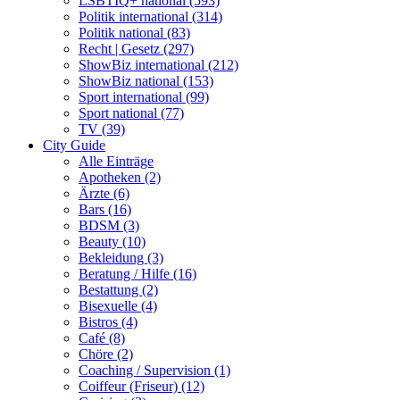
LSBTIQ+ national (593)
Politik international (314)
Politik national (83)
Recht | Gesetz (297)
ShowBiz international (212)
ShowBiz national (153)
Sport international (99)
Sport national (77)
TV (39)
City Guide
Alle Einträge
Apotheken (2)
Ärzte (6)
Bars (16)
BDSM (3)
Beauty (10)
Bekleidung (3)
Beratung / Hilfe (16)
Bestattung (2)
Bisexuelle (4)
Bistros (4)
Café (8)
Chöre (2)
Coaching / Supervision (1)
Coiffeur (Friseur) (12)