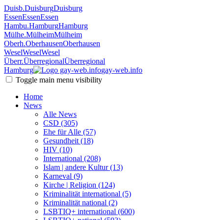
Duisb.
Duisburg
Duisburg
Essen
Essen
Essen
Hambu.
Hamburg
Hamburg
Mülhe.
Mülheim
Mülheim
Oberh.
Oberhausen
Oberhausen
Wesel
Wesel
Wesel
Überr.
Überregional
Überregional
Hamburg
gay-web.info
Toggle main menu visibility
Home
News
Alle News
CSD (305)
Ehe für Alle (57)
Gesundheit (18)
HIV (10)
International (208)
Islam | andere Kultur (13)
Karneval (9)
Kirche | Religion (124)
Kriminalität international (5)
Kriminalität national (2)
LSBTIQ+ international (600)