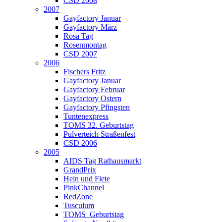
CSD 2008
2007
Gayfactory Januar
Gayfactory März
Rosa Tag
Rosenmontag
CSD 2007
2006
Fischers Fritz
Gayfactory Januar
Gayfactory Februar
Gayfactory Ostern
Gayfactory Pfingsten
Tuntenexpress
TOMS 32. Geburtstag
Pulverteich Straßenfest
CSD 2006
2005
AIDS Tag Rathausmarkt
GrandPrix
Hein und Fiete
PinkChannel
RedZone
Tusculum
TOMS_Geburtstag