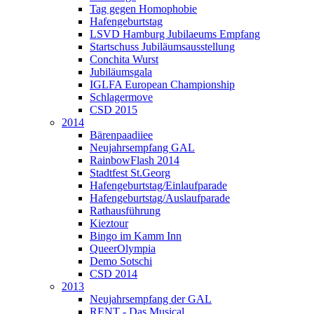
Tag gegen Homophobie
Hafengeburtstag
LSVD Hamburg Jubilaeums Empfang
Startschuss Jubiläumsausstellung
Conchita Wurst
Jubiläumsgala
IGLFA European Championship
Schlagermove
CSD 2015
2014
Bärenpaadiiee
Neujahrsempfang GAL
RainbowFlash 2014
Stadtfest St.Georg
Hafengeburtstag/Einlaufparade
Hafengeburtstag/Auslaufparade
Rathausführung
Kieztour
Bingo im Kamm Inn
QueerOlympia
Demo Sotschi
CSD 2014
2013
Neujahrsempfang der GAL
RENT - Das Musical