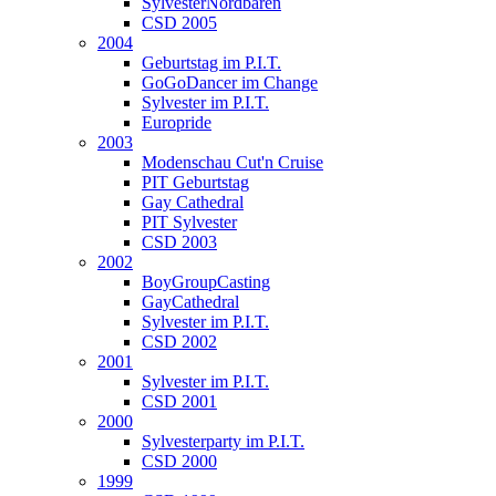
SylvesterNordbären
CSD 2005
2004
Geburtstag im P.I.T.
GoGoDancer im Change
Sylvester im P.I.T.
Europride
2003
Modenschau Cut'n Cruise
PIT Geburtstag
Gay Cathedral
PIT Sylvester
CSD 2003
2002
BoyGroupCasting
GayCathedral
Sylvester im P.I.T.
CSD 2002
2001
Sylvester im P.I.T.
CSD 2001
2000
Sylvesterparty im P.I.T.
CSD 2000
1999