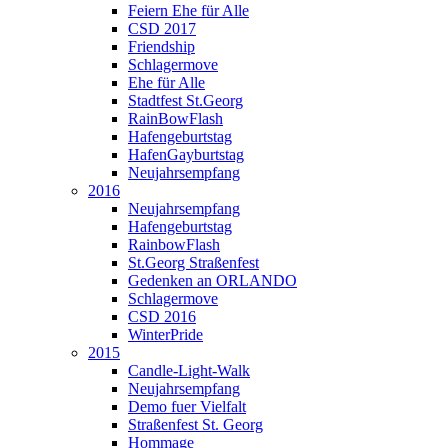
Feiern Ehe für Alle
CSD 2017
Friendship
Schlagermove
Ehe für Alle
Stadtfest St.Georg
RainBowFlash
Hafengeburtstag
HafenGayburtstag
Neujahrsempfang
2016
Neujahrsempfang
Hafengeburtstag
RainbowFlash
St.Georg Straßenfest
Gedenken an ORLANDO
Schlagermove
CSD 2016
WinterPride
2015
Candle-Light-Walk
Neujahrsempfang
Demo fuer Vielfalt
Straßenfest St. Georg
Hommage