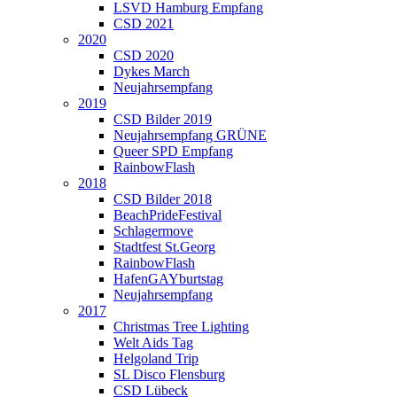
LSVD Hamburg Empfang
CSD 2021
2020
CSD 2020
Dykes March
Neujahrsempfang
2019
CSD Bilder 2019
Neujahrsempfang GRÜNE
Queer SPD Empfang
RainbowFlash
2018
CSD Bilder 2018
BeachPrideFestival
Schlagermove
Stadtfest St.Georg
RainbowFlash
HafenGAYburtstag
Neujahrsempfang
2017
Christmas Tree Lighting
Welt Aids Tag
Helgoland Trip
SL Disco Flensburg
CSD Lübeck