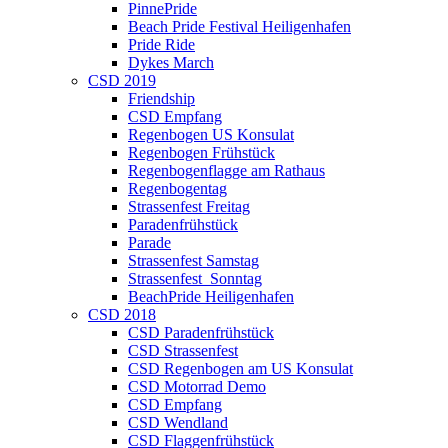
PinnePride
Beach Pride Festival Heiligenhafen
Pride Ride
Dykes March
CSD 2019
Friendship
CSD Empfang
Regenbogen US Konsulat
Regenbogen Frühstück
Regenbogenflagge am Rathaus
Regenbogentag
Strassenfest Freitag
Paradenfrühstück
Parade
Strassenfest Samstag
Strassenfest_Sonntag
BeachPride Heiligenhafen
CSD 2018
CSD Paradenfrühstück
CSD Strassenfest
CSD Regenbogen am US Konsulat
CSD Motorrad Demo
CSD Empfang
CSD Wendland
CSD Flaggenfrühstück