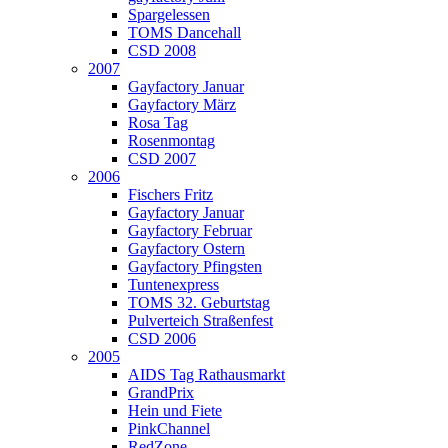
Spargelessen
TOMS Dancehall
CSD 2008
2007
Gayfactory Januar
Gayfactory März
Rosa Tag
Rosenmontag
CSD 2007
2006
Fischers Fritz
Gayfactory Januar
Gayfactory Februar
Gayfactory Ostern
Gayfactory Pfingsten
Tuntenexpress
TOMS 32. Geburtstag
Pulverteich Straßenfest
CSD 2006
2005
AIDS Tag Rathausmarkt
GrandPrix
Hein und Fiete
PinkChannel
RedZone