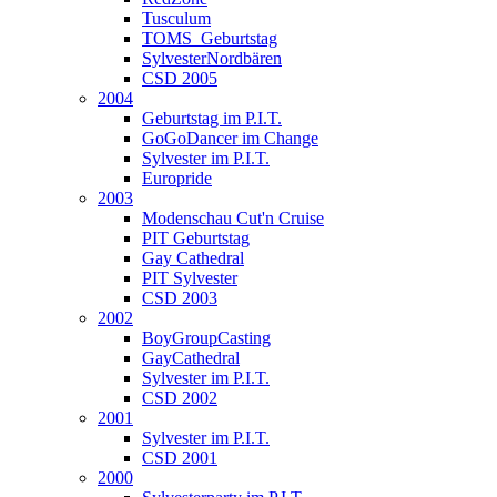
Tusculum
TOMS_Geburtstag
SylvesterNordbären
CSD 2005
2004
Geburtstag im P.I.T.
GoGoDancer im Change
Sylvester im P.I.T.
Europride
2003
Modenschau Cut'n Cruise
PIT Geburtstag
Gay Cathedral
PIT Sylvester
CSD 2003
2002
BoyGroupCasting
GayCathedral
Sylvester im P.I.T.
CSD 2002
2001
Sylvester im P.I.T.
CSD 2001
2000