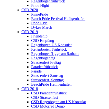
Regenbogenfrühstück
Pride Night
CSD 2020
PinnePride
Beach Pride Festival Heiligenhafen
Pride Ride
Dykes March
CSD 2019
Friendship
CSD Empfang
Regenbogen US Konsulat
Regenbogen Frühstück
Regenbogenflagge am Rathaus
Regenbogentag
Strassenfest Freitag
Paradenfrühstück
Parade
Strassenfest Samstag
Strassenfest_Sonntag
BeachPride Heiligenhafen
CSD 2018
CSD Paradenfrühstück
CSD Strassenfest
CSD Regenbogen am US Konsulat
CSD Motorrad Demo