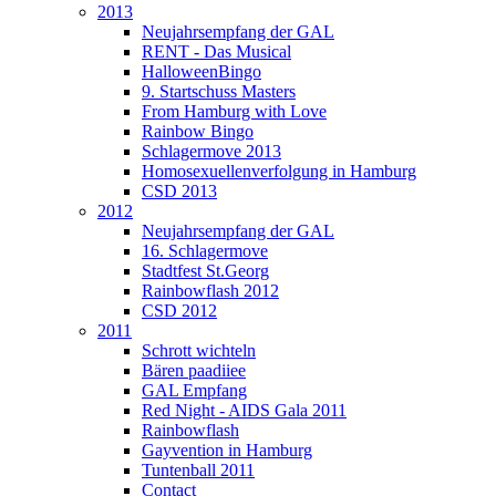
2013
Neujahrsempfang der GAL
RENT - Das Musical
HalloweenBingo
9. Startschuss Masters
From Hamburg with Love
Rainbow Bingo
Schlagermove 2013
Homosexuellenverfolgung in Hamburg
CSD 2013
2012
Neujahrsempfang der GAL
16. Schlagermove
Stadtfest St.Georg
Rainbowflash 2012
CSD 2012
2011
Schrott wichteln
Bären paadiiee
GAL Empfang
Red Night - AIDS Gala 2011
Rainbowflash
Gayvention in Hamburg
Tuntenball 2011
Contact