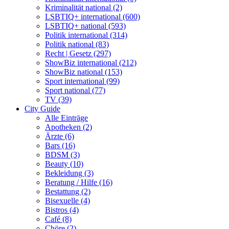
Kriminalität national (2)
LSBTIQ+ international (600)
LSBTIQ+ national (593)
Politik international (314)
Politik national (83)
Recht | Gesetz (297)
ShowBiz international (212)
ShowBiz national (153)
Sport international (99)
Sport national (77)
TV (39)
City Guide
Alle Einträge
Apotheken (2)
Ärzte (6)
Bars (16)
BDSM (3)
Beauty (10)
Bekleidung (3)
Beratung / Hilfe (16)
Bestattung (2)
Bisexuelle (4)
Bistros (4)
Café (8)
Chöre (2)