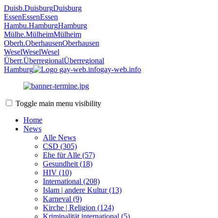
Duisb.
Duisburg
Duisburg
Essen
Essen
Essen
Hambu.
Hamburg
Hamburg
Mülhe.
Mülheim
Mülheim
Oberh.
Oberhausen
Oberhausen
Wesel
Wesel
Wesel
Überr.
Überregional
Überregional
Hamburg
gay-web.info
Toggle main menu visibility
Home
News
Alle News
CSD (305)
Ehe für Alle (57)
Gesundheit (18)
HIV (10)
International (208)
Islam | andere Kultur (13)
Karneval (9)
Kirche | Religion (124)
Kriminalität international (5)