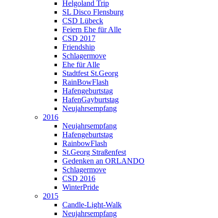
Helgoland Trip
SL Disco Flensburg
CSD Lübeck
Feiern Ehe für Alle
CSD 2017
Friendship
Schlagermove
Ehe für Alle
Stadtfest St.Georg
RainBowFlash
Hafengeburtstag
HafenGayburtstag
Neujahrsempfang
2016
Neujahrsempfang
Hafengeburtstag
RainbowFlash
St.Georg Straßenfest
Gedenken an ORLANDO
Schlagermove
CSD 2016
WinterPride
2015
Candle-Light-Walk
Neujahrsempfang