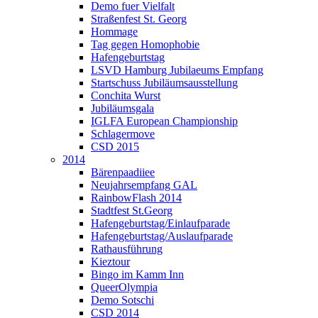
Demo fuer Vielfalt
Straßenfest St. Georg
Hommage
Tag gegen Homophobie
Hafengeburtstag
LSVD Hamburg Jubilaeums Empfang
Startschuss Jubiläumsausstellung
Conchita Wurst
Jubiläumsgala
IGLFA European Championship
Schlagermove
CSD 2015
2014
Bärenpaadiiee
Neujahrsempfang GAL
RainbowFlash 2014
Stadtfest St.Georg
Hafengeburtstag/Einlaufparade
Hafengeburtstag/Auslaufparade
Rathausführung
Kieztour
Bingo im Kamm Inn
QueerOlympia
Demo Sotschi
CSD 2014