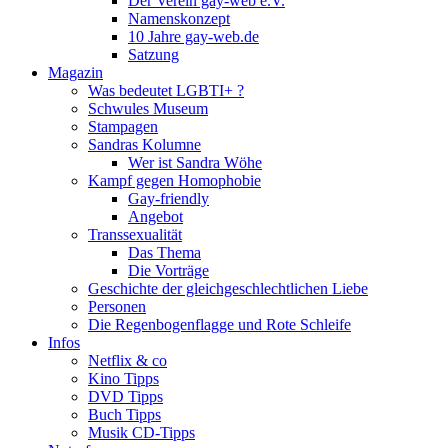
Der Verein gay-web e.V.
Namenskonzept
10 Jahre gay-web.de
Satzung
Magazin
Was bedeutet LGBTI+ ?
Schwules Museum
Stampagen
Sandras Kolumne
Wer ist Sandra Wöhe
Kampf gegen Homophobie
Gay-friendly
Angebot
Transsexualität
Das Thema
Die Vorträge
Geschichte der gleichgeschlechtlichen Liebe
Personen
Die Regenbogenflagge und Rote Schleife
Infos
Netflix & co
Kino Tipps
DVD Tipps
Buch Tipps
Musik CD-Tipps