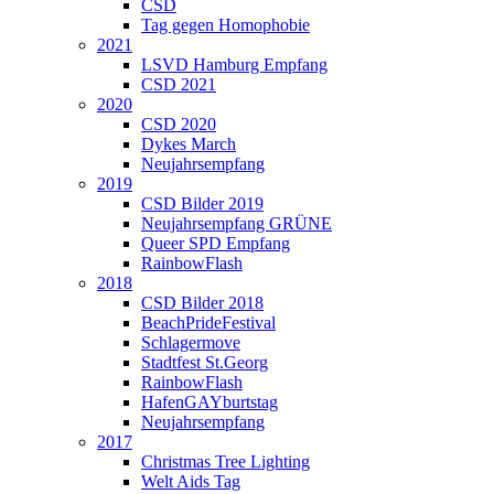
CSD
Tag gegen Homophobie
2021
LSVD Hamburg Empfang
CSD 2021
2020
CSD 2020
Dykes March
Neujahrsempfang
2019
CSD Bilder 2019
Neujahrsempfang GRÜNE
Queer SPD Empfang
RainbowFlash
2018
CSD Bilder 2018
BeachPrideFestival
Schlagermove
Stadtfest St.Georg
RainbowFlash
HafenGAYburtstag
Neujahrsempfang
2017
Christmas Tree Lighting
Welt Aids Tag