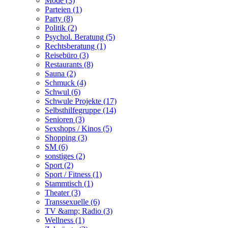
Mode (3)
Parteien (1)
Party (8)
Politik (2)
Psychol. Beratung (5)
Rechtsberatung (1)
Reisebüro (3)
Restaurants (8)
Sauna (2)
Schmuck (4)
Schwul (6)
Schwule Projekte (17)
Selbsthilfegruppe (14)
Senioren (3)
Sexshops / Kinos (5)
Shopping (3)
SM (6)
sonstiges (2)
Sport (2)
Sport / Fitness (1)
Stammtisch (1)
Theater (3)
Transsexuelle (6)
TV &amp; Radio (3)
Wellness (1)