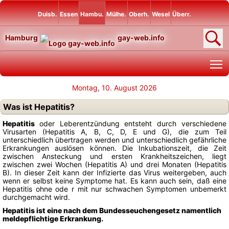
Duisb.
Essen
Hambu.
Mülhe.
Oberh.
Wesel
Überr.
Hamburg
gay-web.info
T
Montag, 10. August 2026
Was ist Hepatitis?
Hepatitis
oder Leberentzündung entsteht durch verschiedene
Virusarten (Hepatitis A, B, C, D, E und G), die zum Teil
unterschiedlich übertragen werden und unterschiedlich gefährliche
Erkrankungen auslösen können. Die Inkubationszeit, die Zeit
zwischen Ansteckung und ersten Krankheitszeichen, liegt
zwischen zwei Wochen (Hepatitis A) und drei Monaten (Hepatitis
B). In dieser Zeit kann der Infizierte das Virus weitergeben, auch
wenn er selbst keine Symptome hat. Es kann auch sein, daß eine
Hepatitis ohne ode r mit nur schwachen Symptomen unbemerkt
durchgemacht wird.
Hepatitis ist eine nach dem Bundesseuchengesetz namentlich
meldepflichtige Erkrankung.