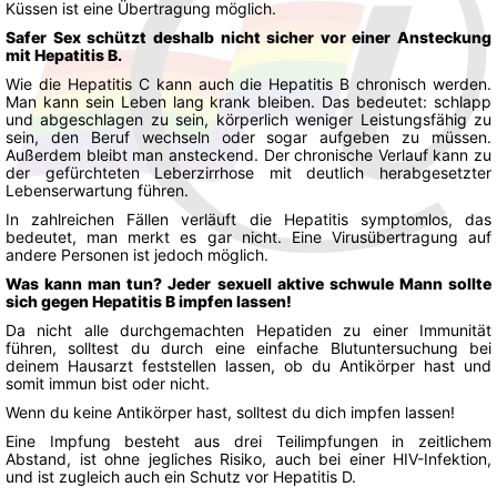
Küssen ist eine Übertragung möglich.
Safer Sex schützt deshalb nicht sicher vor einer Ansteckung
mit Hepatitis B.
Wie die Hepatitis C kann auch die Hepatitis B chronisch werden.
Man kann sein Leben lang krank bleiben. Das bedeutet: schlapp
und abgeschlagen zu sein, körperlich weniger Leistungsfähig zu
sein, den Beruf wechseln oder sogar aufgeben zu müssen.
Außerdem bleibt man ansteckend. Der chronische Verlauf kann zu
der gefürchteten Leberzirrhose mit deutlich herabgesetzter
Lebenserwartung führen.
In zahlreichen Fällen verläuft die Hepatitis symptomlos, das
bedeutet, man merkt es gar nicht. Eine Virusübertragung auf
andere Personen ist jedoch möglich.
Was kann man tun? Jeder sexuell aktive schwule Mann sollte
sich gegen Hepatitis B impfen lassen!
Da nicht alle durchgemachten Hepatiden zu einer Immunität
führen, solltest du durch eine einfache Blutuntersuchung bei
deinem Hausarzt feststellen lassen, ob du Antikörper hast und
somit immun bist oder nicht.
Wenn du keine Antikörper hast, solltest du dich impfen lassen!
Eine Impfung besteht aus drei Teilimpfungen in zeitlichem
Abstand, ist ohne jegliches Risiko, auch bei einer HIV-Infektion,
und ist zugleich auch ein Schutz vor Hepatitis D.