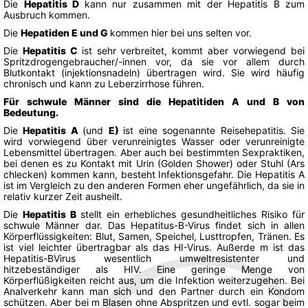
Die
Hepatitis D
kann nur zusammen mit der Hepatitis B zum
Ausbruch kommen.
Die
Hepatiden E und G
kommen hier bei uns selten vor.
Die
Hepatitis C
ist sehr verbreitet, kommt aber vorwiegend bei
Spritzdrogengebraucher/-innen vor, da sie vor allem durch
Blutkontakt (injektionsnadeln) übertragen wird. Sie wird häufig
chronisch und kann zu Leberzirrhose führen.
Für schwule Männer sind die Hepatitiden A und B von
Bedeutung.
Die
Hepatitis A
(und
E)
ist eine sogenannte Reisehepatitis. Sie
wird vorwiegend über verunreinigtes Wasser oder verunreinigte
Lebensmittel übertragen. Aber auch bei bestimmten Sexpraktiken,
bei denen es zu Kontakt mit Urin (Golden Shower) oder Stuhl (Ars
chlecken) kommen kann, besteht Infektionsgefahr. Die Hepatitis A
ist im Vergleich zu den anderen Formen eher ungefährlich, da sie in
relativ kurzer Zeit ausheilt.
Die
Hepatitis B
stellt ein erhebliches gesundheitliches Risiko für
schwule Männer dar. Das Hepatitus-B-Virus findet sich in allen
Körperflüssigkeiten: Blut, Samen, Speichel, Lusttropfen, Tränen. Es
ist viel leichter übertragbar als das HI-Virus. Außerde m ist das
Hepatitis-BVirus wesentlich umweltresistenter und
hitzebeständiger als HIV. Eine geringe Menge von
Körperflüßigkeiten reicht aus, um die Infektion weiterzugehen. Bei
Analverkehr kann man sich und den Partner durch ein Kondom
schützen. Aber bei m Blasen ohne Abspritzen und evtl. sogar beim