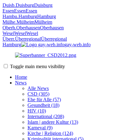
Duisb.
Duisburg
Duisburg
Essen
Essen
Essen
Hambu.
Hamburg
Hamburg
Mülhe.
Mülheim
Mülheim
Oberh.
Oberhausen
Oberhausen
Wesel
Wesel
Wesel
Überr.
Überregional
Überregional
Hamburg
gay-web.info
Toggle main menu visibility
Home
News
Alle News
CSD (305)
Ehe für Alle (57)
Gesundheit (18)
HIV (10)
International (208)
Islam | andere Kultur (13)
Karneval (9)
Kirche | Religion (124)
Kriminalität international (5)