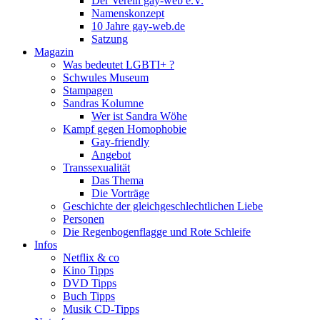
Der Verein gay-web e.V.
Namenskonzept
10 Jahre gay-web.de
Satzung
Magazin
Was bedeutet LGBTI+ ?
Schwules Museum
Stampagen
Sandras Kolumne
Wer ist Sandra Wöhe
Kampf gegen Homophobie
Gay-friendly
Angebot
Transsexualität
Das Thema
Die Vorträge
Geschichte der gleichgeschlechtlichen Liebe
Personen
Die Regenbogenflagge und Rote Schleife
Infos
Netflix & co
Kino Tipps
DVD Tipps
Buch Tipps
Musik CD-Tipps