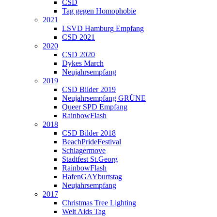
CSD
Tag gegen Homophobie
2021
LSVD Hamburg Empfang
CSD 2021
2020
CSD 2020
Dykes March
Neujahrsempfang
2019
CSD Bilder 2019
Neujahrsempfang GRÜNE
Queer SPD Empfang
RainbowFlash
2018
CSD Bilder 2018
BeachPrideFestival
Schlagermove
Stadtfest St.Georg
RainbowFlash
HafenGAYburtstag
Neujahrsempfang
2017
Christmas Tree Lighting
Welt Aids Tag