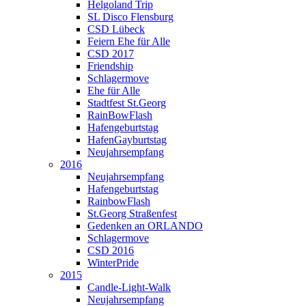
Helgoland Trip
SL Disco Flensburg
CSD Lübeck
Feiern Ehe für Alle
CSD 2017
Friendship
Schlagermove
Ehe für Alle
Stadtfest St.Georg
RainBowFlash
Hafengeburtstag
HafenGayburtstag
Neujahrsempfang
2016
Neujahrsempfang
Hafengeburtstag
RainbowFlash
St.Georg Straßenfest
Gedenken an ORLANDO
Schlagermove
CSD 2016
WinterPride
2015
Candle-Light-Walk
Neujahrsempfang