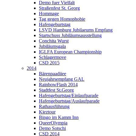
Demo fuer Vielfalt
Straßenfest St. Georg
Hommage
Tag gegen Homophobie
Hafengeburtstag
LSVD Hamburg Jubilaeums Empfang
Startschuss Jubiläumsausstellung
Conchita Wurst
Jubiläumsgala
IGLFA European Championship
Schlagermove
CSD 2015
2014
Bärenpaadiiee
Neujahrsempfang GAL
RainbowFlash 2014
Stadtfest St.Georg
Hafengeburtstag/Einlaufparade
Hafengeburtstag/Auslaufparade
Rathausführung
Kieztour
Bingo im Kamm Inn
QueerOlympia
Demo Sotschi
CSD 2014