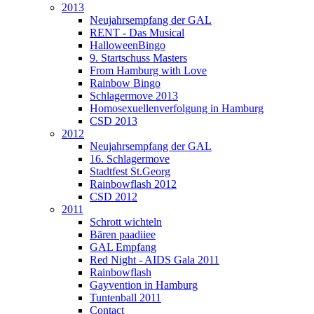
2013
Neujahrsempfang der GAL
RENT - Das Musical
HalloweenBingo
9. Startschuss Masters
From Hamburg with Love
Rainbow Bingo
Schlagermove 2013
Homosexuellenverfolgung in Hamburg
CSD 2013
2012
Neujahrsempfang der GAL
16. Schlagermove
Stadtfest St.Georg
Rainbowflash 2012
CSD 2012
2011
Schrott wichteln
Bären paadiiee
GAL Empfang
Red Night - AIDS Gala 2011
Rainbowflash
Gayvention in Hamburg
Tuntenball 2011
Contact