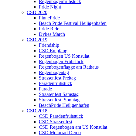
Regenbogenfrühstück
Pride Night
CSD 2020
PinnePride
Beach Pride Festival Heiligenhafen
Pride Ride
Dykes March
CSD 2019
Friendship
CSD Empfang
Regenbogen US Konsulat
Regenbogen Frühstück
Regenbogenflagge am Rathaus
Regenbogentag
Strassenfest Freitag
Paradenfrühstück
Parade
Strassenfest Samstag
Strassenfest_Sonntag
BeachPride Heiligenhafen
CSD 2018
CSD Paradenfrühstück
CSD Strassenfest
CSD Regenbogen am US Konsulat
CSD Motorrad Demo