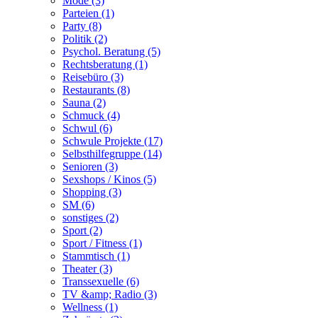
Mode (3)
Parteien (1)
Party (8)
Politik (2)
Psychol. Beratung (5)
Rechtsberatung (1)
Reisebüro (3)
Restaurants (8)
Sauna (2)
Schmuck (4)
Schwul (6)
Schwule Projekte (17)
Selbsthilfegruppe (14)
Senioren (3)
Sexshops / Kinos (5)
Shopping (3)
SM (6)
sonstiges (2)
Sport (2)
Sport / Fitness (1)
Stammtisch (1)
Theater (3)
Transsexuelle (6)
TV &amp; Radio (3)
Wellness (1)