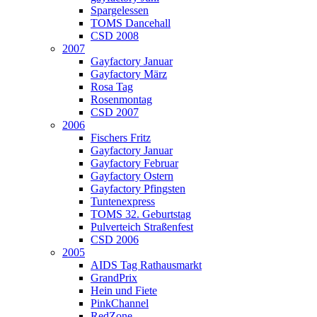
Spargelessen
TOMS Dancehall
CSD 2008
2007
Gayfactory Januar
Gayfactory März
Rosa Tag
Rosenmontag
CSD 2007
2006
Fischers Fritz
Gayfactory Januar
Gayfactory Februar
Gayfactory Ostern
Gayfactory Pfingsten
Tuntenexpress
TOMS 32. Geburtstag
Pulverteich Straßenfest
CSD 2006
2005
AIDS Tag Rathausmarkt
GrandPrix
Hein und Fiete
PinkChannel
RedZone