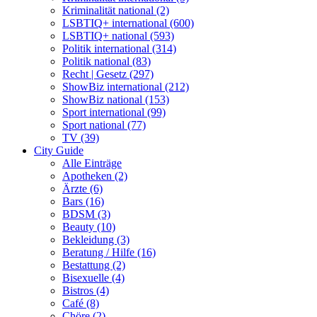
Kriminalität national (2)
LSBTIQ+ international (600)
LSBTIQ+ national (593)
Politik international (314)
Politik national (83)
Recht | Gesetz (297)
ShowBiz international (212)
ShowBiz national (153)
Sport international (99)
Sport national (77)
TV (39)
City Guide
Alle Einträge
Apotheken (2)
Ärzte (6)
Bars (16)
BDSM (3)
Beauty (10)
Bekleidung (3)
Beratung / Hilfe (16)
Bestattung (2)
Bisexuelle (4)
Bistros (4)
Café (8)
Chöre (2)