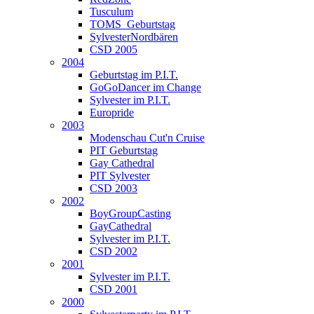
Tusculum
TOMS_Geburtstag
SylvesterNordbären
CSD 2005
2004
Geburtstag im P.I.T.
GoGoDancer im Change
Sylvester im P.I.T.
Europride
2003
Modenschau Cut'n Cruise
PIT Geburtstag
Gay Cathedral
PIT Sylvester
CSD 2003
2002
BoyGroupCasting
GayCathedral
Sylvester im P.I.T.
CSD 2002
2001
Sylvester im P.I.T.
CSD 2001
2000