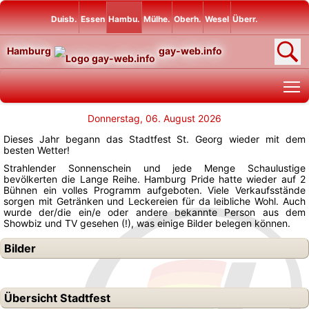
Duisb.
Essen
Hambu.
Mülhe.
Oberh.
Wesel
Überr.
Hamburg
gay-web.info
T
Donnerstag, 06. August 2026
Dieses Jahr begann das Stadtfest St. Georg wieder mit dem
besten Wetter!
Strahlender Sonnenschein und jede Menge Schaulustige
bevölkerten die Lange Reihe. Hamburg Pride hatte wieder auf 2
Bühnen ein volles Programm aufgeboten. Viele Verkaufsstände
sorgen mit Getränken und Leckereien für da leibliche Wohl. Auch
wurde der/die ein/e oder andere bekannte Person aus dem
Showbiz und TV gesehen (!), was einige Bilder belegen können.
Bilder
Übersicht Stadtfest