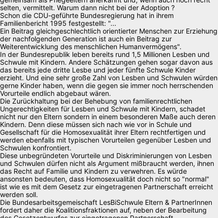
selten, vermittelt. Warum dann nicht bei der Adoption ?
Schon die CDU-geführte Bundesregierung hat in ihrem
Familienbericht 1995 festgestellt: "...
Ein Beitrag gleichgeschlechtlich orientierter Menschen zur Erziehung
der nachfolgenden Generation ist auch ein Beitrag zur
Weiterentwicklung des menschlichen Humanvermögens".
In der Bundesrepublik leben bereits rund 1,5 Millionen Lesben und
Schwule mit Kindern. Andere Schätzungen gehen sogar davon aus
das bereits jede dritte Lesbe und jeder fünfte Schwule Kinder
erzieht. Und eine sehr große Zahl von Lesben und Schwulen würden
gerne Kinder haben, wenn die gegen sie immer noch herrschenden
Vorurteile endlich abgebaut wären.
Die Zurückhaltung bei der Behebung von familienrechtlichen
Ungerechtigkeiten für Lesben und Schwule mit Kindern, schadet
nicht nur den Eltern sondern in einem besonderen Maße auch deren
Kindern. Denn diese müssen sich nach wie vor in Schule und
Gesellschaft für die Homosexualität ihrer Eltern rechtfertigen und
werden ebenfalls mit typischen Vorurteilen gegenüber Lesben und
Schwulen konfrontiert.
Diese unbegründeten Vorurteile und Diskriminierungen von Lesben
und Schwulen dürfen nicht als Argument mißbraucht werden, ihnen
das Recht auf Familie und Kindern zu verwehren. Es würde
ansonsten bedeuten, dass Homosexualität doch nicht so "normal"
ist wie es mit dem Gesetz zur eingetragenen Partnerschaft erreicht
werden soll.
Die Bundesarbeitsgemeischaft LesBiSchwule Eltern & PartnerInnen
fordert daher die Koalitionsfraktionen auf, neben der Bearbeitung
des Gesetzentwurfes zur eingetragenen Partnerschaft,