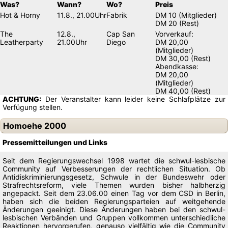
Was?
Wann?
Wo?
Preis
Hot & Horny
11.8., 21.00Uhr
Fabrik
DM 10 (Mitglieder)
DM 20 (Rest)
The
12.8.,
Cap San
Vorverkauf:
Leatherparty
21.00Uhr
Diego
DM 20,00
(Mitglieder)
DM 30,00 (Rest)
Abendkasse:
DM 20,00
(Mitglieder)
DM 40,00 (Rest)
ACHTUNG:
Der Veranstalter kann leider keine Schlafplätze zur
Verfügung stellen.
Homoehe 2000
Pressemitteilungen und Links
Seit dem Regierungswechsel 1998 wartet die schwul-lesbische
Community auf Verbesserungen der rechtlichen Situation. Ob
Antidiskriminierungsgesetz, Schwule in der Bundeswehr oder
Strafrechtsreform, viele Themen wurden bisher halbherzig
angepackt. Seit dem 23.06.00 einen Tag vor dem CSD in Berlin,
haben sich die beiden Regierungsparteien auf weitgehende
Änderungen geeinigt. Diese Änderungen haben bei den schwul-
lesbischen Verbänden und Gruppen vollkommen unterschiedliche
Reaktionen hervorgerufen, genauso vielfältig wie die Community