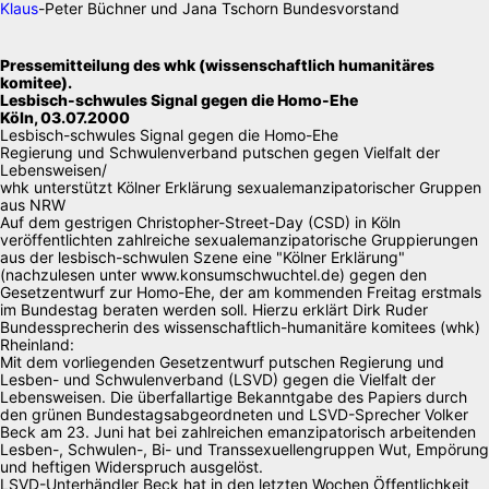
Klaus
-Peter Büchner und Jana Tschorn Bundesvorstand
Pressemitteilung des whk (wissenschaftlich humanitäres
komitee).
Lesbisch-schwules Signal gegen die Homo-Ehe
Köln, 03.07.2000
Lesbisch-schwules Signal gegen die Homo-Ehe
Regierung und Schwulenverband putschen gegen Vielfalt der
Lebensweisen/
whk unterstützt Kölner Erklärung sexualemanzipatorischer Gruppen
aus NRW
Auf dem gestrigen Christopher-Street-Day (CSD) in Köln
veröffentlichten zahlreiche sexualemanzipatorische Gruppierungen
aus der lesbisch-schwulen Szene eine "Kölner Erklärung"
(nachzulesen unter www.konsumschwuchtel.de) gegen den
Gesetzentwurf zur Homo-Ehe, der am kommenden Freitag erstmals
im Bundestag beraten werden soll. Hierzu erklärt Dirk Ruder
Bundessprecherin des wissenschaftlich-humanitäre komitees (whk)
Rheinland:
Mit dem vorliegenden Gesetzentwurf putschen Regierung und
Lesben- und Schwulenverband (LSVD) gegen die Vielfalt der
Lebensweisen. Die überfallartige Bekanntgabe des Papiers durch
den grünen Bundestagsabgeordneten und LSVD-Sprecher Volker
Beck am 23. Juni hat bei zahlreichen emanzipatorisch arbeitenden
Lesben-, Schwulen-, Bi- und Transsexuellengruppen Wut, Empörung
und heftigen Widerspruch ausgelöst.
LSVD-Unterhändler Beck hat in den letzten Wochen Öffentlichkeit