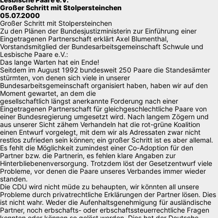
Großer Schritt mit Stolpersteinchen
05.07.2000
Großer Schritt mit Stolpersteinchen
Zu den Plänen der Bundesjustizministerin zur Einführung einer
Eingetragenen Partnerschaft erklärt Axel Blumenthal,
Vorstandsmitglied der Bundesarbeitsgemeinschaft Schwule und
Lesbische Paare e.V.:
Das lange Warten hat ein Ende!
Seitdem im August 1992 bundesweit 250 Paare die Standesämter
stürmten, von denen sich viele in unserer
Bundesarbeitsgemeinschaft organisiert haben, haben wir auf den
Moment gewartet, an dem die
gesellschaftlich längst anerkannte Forderung nach einer
Eingetragenen Partnerschaft für gleichgeschlechtliche Paare von
einer Bundesregierung umgesetzt wird. Nach langem Zögern und
aus unserer Sicht zähem Verhandeln hat die rot-grüne Koalition
einen Entwurf vorgelegt, mit dem wir als Adressaten zwar nicht
restlos zufrieden sein können; ein großer Schritt ist es aber allemal.
Es fehlt die Möglichkeit zumindest einer Co-Adoption für den
Partner bzw. die Partnerin, es fehlen klare Angaben zur
Hinterbliebenenversorgung. Trotzdem löst der Gesetzentwurf viele
Probleme, vor denen die Paare unseres Verbandes immer wieder
standen.
Die CDU wird nicht müde zu behaupten, wir könnten all unsere
Probleme durch privatrechtliche Erklärungen der Partner lösen. Dies
ist nicht wahr. Weder die Aufenhaltsgenehmigung für ausländische
Partner, noch erbschafts- oder erbschaftssteuerrechtliche Fragen
konnten oder können so gelöst werden. Dies hat der Deutsche