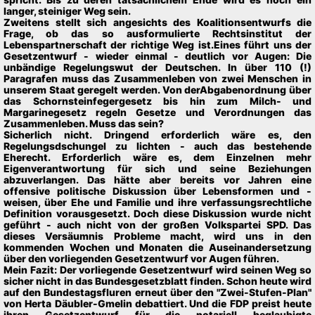
langer, steiniger Weg sein.
Zweitens stellt sich angesichts des Koalitionsentwurfs die
Frage, ob das so ausformulierte Rechtsinstitut der
Lebenspartnerschaft der richtige Weg ist.Eines führt uns der
Gesetzentwurf - wieder einmal - deutlich vor Augen: Die
unbändige Regelungswut der Deutschen. In über 110 (!)
Paragrafen muss das Zusammenleben von zwei Menschen in
unserem Staat geregelt werden. Von derAbgabenordnung über
das Schornsteinfegergesetz bis hin zum Milch- und
Margarinegesetz regeln Gesetze und Verordnungen das
Zusammenleben. Muss das sein?
Sicherlich nicht. Dringend erforderlich wäre es, den
Regelungsdschungel zu lichten - auch das bestehende
Eherecht. Erforderlich wäre es, dem Einzelnen mehr
Eigenverantwortung für sich und seine Beziehungen
abzuverlangen. Das hätte aber bereits vor Jahren eine
offensive politische Diskussion über Lebensformen und -
weisen, über Ehe und Familie und ihre verfassungsrechtliche
Definition vorausgesetzt. Doch diese Diskussion wurde nicht
geführt - auch nicht von der großen Volkspartei SPD. Das
dieses Versäumnis Probleme macht, wird uns in den
kommenden Wochen und Monaten die Auseinandersetzung
über den vorliegenden Gesetzentwurf vor Augen führen.
Mein Fazit: Der vorliegende Gesetzentwurf wird seinen Weg so
sicher nicht in das Bundesgesetzblatt finden. Schon heute wird
auf den Bundestagsfluren erneut über den "Zwei-Stufen-Plan"
von Herta Däubler-Gmelin debattiert. Und die FDP preist heute
ihren Gesetzentwurf für die notariell beglaubigte