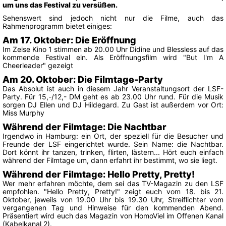
um uns das Festival zu versüßen.
Sehenswert sind jedoch nicht nur die Filme, auch das
Rahmenprogramm bietet einiges:
Am 17. Oktober: Die Eröffnung
Im Zeise Kino 1 stimmen ab 20.00 Uhr Didine und Blessless auf das
kommende Festival ein. Als Eröffnungsfilm wird "But I'm A
Cheerleader" gezeigt
Am 20. Oktober: Die Filmtage-Party
Das Absolut ist auch in diesem Jahr Veranstaltungsort der LSF-
Party. Für 15,-/12,- DM geht es ab 23.00 Uhr rund. Für die Musik
sorgen DJ Ellen und DJ Hildegard. Zu Gast ist außerdem vor Ort:
Miss Murphy
Während der Filmtage: Die Nachtbar
Irgendwo in Hamburg: ein Ort, der speziell für die Besucher und
Freunde der LSF eingerichtet wurde. Sein Name: die Nachtbar.
Dort könnt ihr tanzen, trinken, flirten, lästern... Hört euch einfach
während der Filmtage um, dann erfahrt ihr bestimmt, wo sie liegt.
Während der Filmtage: Hello Pretty, Pretty!
Wer mehr erfahren möchte, dem sei das TV-Magazin zu den LSF
empfohlen. "Hello Pretty, Pretty!" zeigt euch vom 18. bis 21.
Oktober, jeweils von 19.00 Uhr bis 19.30 Uhr, Streiflichter vom
vergangenen Tag und Hinweise für den kommenden Abend.
Präsentiert wird euch das Magazin von HomoViel im Offenen Kanal
(Kabelkanal 2).