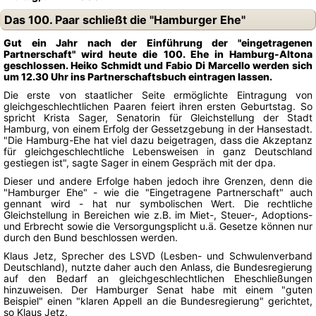
Das 100. Paar schließt die "Hamburger Ehe"
Gut ein Jahr nach der Einführung der "eingetragenen
Partnerschaft" wird heute die 100. Ehe in Hamburg-Altona
geschlossen. Heiko Schmidt und Fabio Di Marcello werden sich
um 12.30 Uhr ins Partnerschaftsbuch eintragen lassen.
Die erste von staatlicher Seite ermöglichte Eintragung von
gleichgeschlechtlichen Paaren feiert ihren ersten Geburtstag. So
spricht Krista Sager, Senatorin für Gleichstellung der Stadt
Hamburg, von einem Erfolg der Gessetzgebung in der Hansestadt.
"Die Hamburg-Ehe hat viel dazu beigetragen, dass die Akzeptanz
für gleichgeschlechtliche Lebensweisen in ganz Deutschland
gestiegen ist", sagte Sager in einem Gespräch mit der dpa.
Dieser und andere Erfolge haben jedoch ihre Grenzen, denn die
"Hamburger Ehe" - wie die "Eingetragene Partnerschaft" auch
gennant wird - hat nur symbolischen Wert. Die rechtliche
Gleichstellung in Bereichen wie z.B. im Miet-, Steuer-, Adoptions-
und Erbrecht sowie die Versorgungsplicht u.ä. Gesetze können nur
durch den Bund beschlossen werden.
Klaus Jetz, Sprecher des LSVD (Lesben- und Schwulenverband
Deutschland), nutzte daher auch den Anlass, die Bundesregierung
auf den Bedarf an gleichgeschlechtlichen Eheschließungen
hinzuweisen. Der Hamburger Senat habe mit einem "guten
Beispiel" einen "klaren Appell an die Bundesregierung" gerichtet,
so Klaus Jetz.