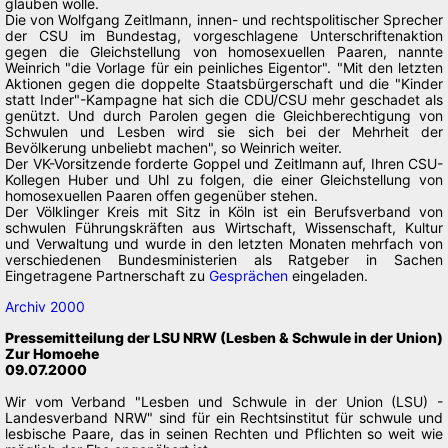
glauben wolle.
Die von Wolfgang Zeitlmann, innen- und rechtspolitischer Sprecher
der CSU im Bundestag, vorgeschlagene Unterschriftenaktion
gegen die Gleichstellung von homosexuellen Paaren, nannte
Weinrich "die Vorlage für ein peinliches Eigentor". "Mit den letzten
Aktionen gegen die doppelte Staatsbürgerschaft und die "Kinder
statt Inder"-Kampagne hat sich die CDU/CSU mehr geschadet als
genützt. Und durch Parolen gegen die Gleichberechtigung von
Schwulen und Lesben wird sie sich bei der Mehrheit der
Bevölkerung unbeliebt machen", so Weinrich weiter.
Der VK-Vorsitzende forderte Goppel und Zeitlmann auf, Ihren CSU-
Kollegen Huber und Uhl zu folgen, die einer Gleichstellung von
homosexuellen Paaren offen gegenüber stehen.
Der Völklinger Kreis mit Sitz in Köln ist ein Berufsverband von
schwulen Führungskräften aus Wirtschaft, Wissenschaft, Kultur
und Verwaltung und wurde in den letzten Monaten mehrfach von
verschiedenen Bundesministerien als Ratgeber in Sachen
Eingetragene Partnerschaft zu
Gesprächen
eingeladen.
Archiv 2000
Pressemitteilung der LSU NRW (Lesben & Schwule in der Union)
Zur Homoehe
09.07.2000
Wir vom Verband "Lesben und Schwule in der Union (LSU) -
Landesverband NRW" sind für ein Rechtsinstitut für schwule und
lesbische Paare, das in seinen Rechten und Pflichten so weit wie