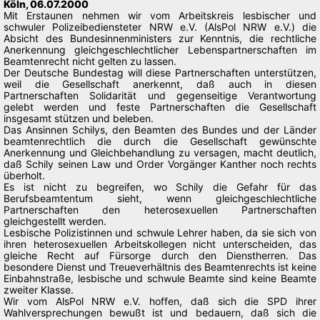
Köln, 06.07.2000
Mit Erstaunen nehmen wir vom Arbeitskreis lesbischer und
schwuler Polizeibediensteter NRW e.V. (AlsPol NRW e.V.) die
Absicht des Bundesinnenministers zur Kenntnis, die rechtliche
Anerkennung gleichgeschlechtlicher Lebenspartnerschaften im
Beamtenrecht nicht gelten zu lassen.
Der Deutsche Bundestag will diese Partnerschaften unterstützen,
weil die Gesellschaft anerkennt, daß auch in diesen
Partnerschaften Solidarität und gegenseitige Verantwortung
gelebt werden und feste Partnerschaften die Gesellschaft
insgesamt stützen und beleben.
Das Ansinnen Schilys, den Beamten des Bundes und der Länder
beamtenrechtlich die durch die Gesellschaft gewünschte
Anerkennung und Gleichbehandlung zu versagen, macht deutlich,
daß Schily seinen Law und Order Vorgänger Kanther noch rechts
überholt.
Es ist nicht zu begreifen, wo Schily die Gefahr für das
Berufsbeamtentum sieht, wenn gleichgeschlechtliche
Partnerschaften den heterosexuellen Partnerschaften
gleichgestellt werden.
Lesbische Polizistinnen und schwule Lehrer haben, da sie sich von
ihren heterosexuellen Arbeitskollegen nicht unterscheiden, das
gleiche Recht auf Fürsorge durch den Dienstherren. Das
besondere Dienst und Treueverhältnis des Beamtenrechts ist keine
Einbahnstraße, lesbische und schwule Beamte sind keine Beamte
zweiter Klasse.
Wir vom AlsPol NRW e.V. hoffen, daß sich die SPD ihrer
Wahlversprechungen bewußt ist und bedauern, daß sich die