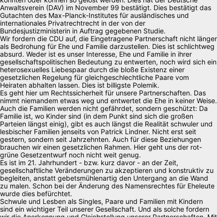
Anwaltsverein (DAV) im November 99 bestätigt. Dies bestätigt das
Gutachten des Max-Planck-Institutes für ausländisches und
internationales Privatrechtrecht in der von der
Bundesjustizministerin in Auftrag gegebenen Studie.
Wir fordern die CDU auf, die Eingetragene Partnerschaft nicht länger
als Bedrohung für Ehe und Familie darzustellen. Dies ist schlichtweg
absurd. Weder ist es unser Interesse, Ehe und Familie in ihrer
gesellschaftspolitischen Bedeutung zu entwerten, noch wird sich ein
heterosexuelles Liebespaar durch die bloße Existenz einer
gesetzlichen Regelung für gleichgeschlechtliche Paare vom
Heiraten abhalten lassen. Dies ist billigste Polemik.
Es geht hier um Rechtssicherheit für unsere Partnerschaften. Das
nimmt niemandem etwas weg und entwertet die Ehe in keiner Weise.
Auch die Familien werden nicht gefährdet, sondern geschützt: Da
Familie ist, wo Kinder sind (in dem Punkt sind sich die großen
Parteien längst einig), gibt es auch längst die Realität schwuler und
lesbischer Familien jenseits von Patrick Lindner. Nicht erst seit
gestern, sondern seit Jahrzehnten. Auch für diese Beziehungen
brauchen wir einen gesetzlichen Rahmen. Hier geht uns der rot-
grüne Gesetzentwurf noch nicht weit genug.
Es ist im 21. Jahrhundert - bzw. kurz davor - an der Zeit,
gesellschaftliche Veränderungen zu akzeptieren und konstruktiv zu
begleiten, anstatt gebetsmühlenartig den Untergang an die Wand
zu malen. Schon bei der Änderung des Namensrechtes für Eheleute
wurde dies befürchtet.
Schwule und Lesben als Singles, Paare und Familien mit Kindern
sind ein wichtiger Teil unserer Gesellschaft. Und als solche fordern
wir die Anerkennung und Gleichstellung unserer Partnerschaften. Mit