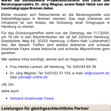
waren der bundesweite Projektkoordinator und Leiter des
Beratungsprojekts, Dr. Jörg Wegner, sowie Ralph Heick von der
Leschiakgruppe Bremen dabei.
Bisher mussten sich Ratsuchende an die Beratungsstelle und
Selbsthilfegruppe in Bremen wenden. Das rege Interesse am
Infoabend ist nun Anlass, die Gründung einer Ortsgruppe in
Hamburg zu starten.
Für das Gründungstreffen steht nun der Dienstag, der 11.7.2000,
um 19 Uhr in den Räumlichkeiten der iaf (iaf Zentrum Hamburg,
Eidelstedter Weg 64, 20255 Hamburg, U-Bahn-Halt: Lutterothstr)
fest. Bei diesem Treffen sind weitere lesbische und schwule
binationale Paare sowie lesbische und schwule MigrantInnen gern
gesehen.
Wer weitere Infos benötigt, wende sich an folgende Stellen:
Frau Heinke Lanken, iaf Hamburg, Tel. 040/44 69 38
Dr. Jörg Wegner, Tel. 0421/52 51 104, e-mail:
iaf@vossnet.de
oder
joerw@t-online.de
JW, OH
siehe auch:
Verband binationaler Paare
Leistungen für gleichgeschlechtliche Partner