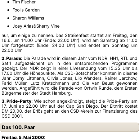
Tim Fischer
Fool's Garden
Sharon Williams
Joey Arias&Sherry Vine
nur, um einige zu nennen. Das Straßenfest startet am Freitag, den
16.6. um 14.00 Uhr (Ende: 22.00 Uhr), wird am Samstag ab 11.00
Uhr fortgesetzt (Ende: 24.00 Uhr) und endet am Sonntag um
22.00 Uhr.
2. Parade:
Die Parade wird in diesem Jahr vom NDR, HH1, RTL und
Sat.1 aufgezeichent un in den entsprechenden Programmen
gezeigt. Der NDR zeigt in einer Livesendung vom 15.35 Uhr bis
17.00 Uhr die Höhepunkte. Als CSD-Botschafter konnten in diesme
Jahr Corny Littmann, Olivia Jones, Lilo Wanders, Rainer Jarchow,
Farid Müller, Lutz Kretschmann und Ole van Beust gewonnen
werden. Angeführt wird die Parade von Ortwin Runde, dem Ersten
Bürgermeister der Stadt Hamburg.
3. Pride-Party:
Wie schon angekündigt, steigt die Pride-Party am
17. Juni ab 22.00 Uhr auf der Cap San Diego. Der Eitnritt kostet
DM 20,00. der Erlös geht an den CSD-Verein zur Finanzierung des
CSD 2001.
Das 100. Paar
Freitag, 5. Mai 2000: