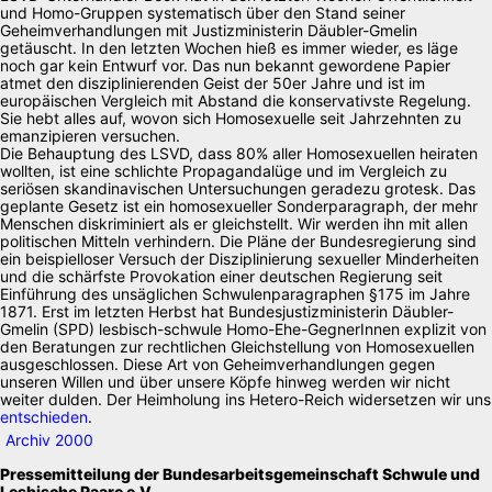
und Homo-Gruppen systematisch über den Stand seiner
Geheimverhandlungen mit Justizministerin Däubler-Gmelin
getäuscht. In den letzten Wochen hieß es immer wieder, es läge
noch gar kein Entwurf vor. Das nun bekannt gewordene Papier
atmet den disziplinierenden Geist der 50er Jahre und ist im
europäischen Vergleich mit Abstand die konservativste Regelung.
Sie hebt alles auf, wovon sich Homosexuelle seit Jahrzehnten zu
emanzipieren versuchen.
Die Behauptung des LSVD, dass 80% aller Homosexuellen heiraten
wollten, ist eine schlichte Propagandalüge und im Vergleich zu
seriösen skandinavischen Untersuchungen geradezu grotesk. Das
geplante Gesetz ist ein homosexueller Sonderparagraph, der mehr
Menschen diskriminiert als er gleichstellt. Wir werden ihn mit allen
politischen Mitteln verhindern. Die Pläne der Bundesregierung sind
ein beispielloser Versuch der Disziplinierung sexueller Minderheiten
und die schärfste Provokation einer deutschen Regierung seit
Einführung des unsäglichen Schwulenparagraphen §175 im Jahre
1871. Erst im letzten Herbst hat Bundesjustizministerin Däubler-
Gmelin (SPD) lesbisch-schwule Homo-Ehe-GegnerInnen explizit von
den Beratungen zur rechtlichen Gleichstellung von Homosexuellen
ausgeschlossen. Diese Art von Geheimverhandlungen gegen
unseren Willen und über unsere Köpfe hinweg werden wir nicht
weiter dulden. Der Heimholung ins Hetero-Reich widersetzen wir uns
entschieden
.
Archiv 2000
Pressemitteilung der Bundesarbeitsgemeinschaft Schwule und
Lesbische Paare e.V.