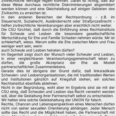
zivilrechtliche Verträge regeln könnten. Daran ist richtig, daß auf
diese Weise durchaus rechtliche Diskriminierungen abgemildert
werden können und eine Gleichstellung auf einigen Gebieten des
Zivilrechts zu erreichen ist.
In den anderen Bereichen der Rechtsordnung - z.B. im
Steuerrecht, Sozialrecht, Ausländerrecht oder Strafprozeßrecht -
helfen zivilrechtliche Vereinbarungen aber ersichtlich nicht weiter.
Die CSU fürchtet, daß durch die Einführung eines Rechtsinstituts
für Schwule und Lesben die besondere gesellschaftliche
Wertschätzung für Ehe und Familie Schaden nehmen würde. Mir ist
schleierhaft, wieso. Warum sollte die Ehe zwischen Mann und Frau
weniger wert sein, wenn
auch Schwule und Lesben heiraten dürfen?
Im Gegenteil zeigt doch der Wunsch vieler Schwuler und Lesben,
in einer vergleichbaren Verantwortungsgemeinschaft leben zu
dürfen, die große Akzeptanz der Ehe als Modell
partnerschaftlichen Zusammenlebens.
Gerade dies ist übrigens der Grund dafür, daß linksradikale
Schwulen- und Lesbenorganisationen, die mit traditionellen Werten
und Institutionen gänzlich auf Kriegsfuß stehen, ein solches
Rechtsinstitut ebenfalls ablehnen.
Nicht in der Begründung, wohl aber im Ergebnis sind sie mit der
CSU einig, daß Schwulen und Lesben das Recht verwehrt werden
soll, über die Gestaltung ihrer Partnerschaft selbst zu entscheiden.
Wir halten eine solche Geisteshaltung der UNION für falsch.
Rechte, Chancen und Lebensperspektiven eines Menschen dürfen
nicht von seiner sexuellen Orientierung abhängen. Jeder Mensch
sollte das Recht und die Möglichkeit haben, die Partnerschaft mit