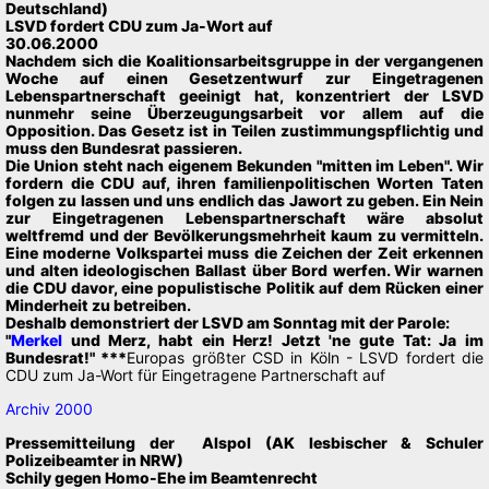
Deutschland)
LSVD fordert CDU zum Ja-Wort auf
30.06.2000
Nachdem sich die Koalitionsarbeitsgruppe in der vergangenen
Woche auf einen Gesetzentwurf zur Eingetragenen
Lebenspartnerschaft geeinigt hat, konzentriert der LSVD
nunmehr seine Überzeugungsarbeit vor allem auf die
Opposition. Das Gesetz ist in Teilen zustimmungspflichtig und
muss den Bundesrat passieren.
Die Union steht nach eigenem Bekunden "mitten im Leben". Wir
fordern die CDU auf, ihren familienpolitischen Worten Taten
folgen zu lassen und uns endlich das Jawort zu geben. Ein Nein
zur Eingetragenen Lebenspartnerschaft wäre absolut
weltfremd und der Bevölkerungsmehrheit kaum zu vermitteln.
Eine moderne Volkspartei muss die Zeichen der Zeit erkennen
und alten ideologischen Ballast über Bord werfen. Wir warnen
die CDU davor, eine populistische Politik auf dem Rücken einer
Minderheit zu betreiben.
Deshalb demonstriert der LSVD am Sonntag mit der Parole:
"
Merkel
und Merz, habt ein Herz! Jetzt 'ne gute Tat: Ja im
Bundesrat!" ***
Europas größter CSD in Köln - LSVD fordert die
CDU zum Ja-Wort für Eingetragene Partnerschaft auf
Archiv 2000
Pressemitteilung der Alspol (AK lesbischer & Schuler
Polizeibeamter in NRW)
Schily gegen Homo-Ehe im Beamtenrecht