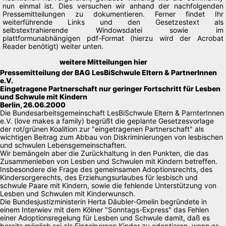
nun einmal ist. Dies versuchen wir anhand der nachfolgenden
Pressemitteilungen zu dokumentieren. Ferner findet Ihr
weiterführende Links und den Gesetzestext als
selbstextrahierende Windowsdatei sowie im
plattformunabhängigen pdf-Format (hierzu wird der Acrobat
Reader benötigt) weiter unten.
weitere Mitteilungen hier
Pressemitteilung der BAG LesBiSchwule Eltern & PartnerInnen
e.V.
Eingetragene Partnerschaft nur geringer Fortschritt für Lesben
und Schwule mit Kindern
Berlin, 26.06.2000
Die Bundesarbeitsgemeinschaft LesBiSchwule Eltern & ParnterInnen
e.V. (love makes a family) begrüßt die geplante Gesetzesvorlage
der rot/grünen Koalition zur "eingetragenen Partnerschaft" als
wichtigen Beitrag zum Abbau von Diskriminierungen von lesbischen
und schwulen Lebensgemeinschaften.
Wir bemängeln aber die Zurückhaltung in den Punkten, die das
Zusammenleben von Lesben und Schwulen mit Kindern betreffen.
Insbesondere die Frage des gemeinsamen Adoptionsrechts, des
Kindersorgerechts, des Erziehungsurlaubes für lesbisch und
schwule Paare mit Kindern, sowie die fehlende Unterstützung von
Lesben und Schwulen mit Kinderwunsch.
Die Bundesjustizministerin Herta Däubler-Gmelin begründete in
einem Interwiev mit dem Kölner "Sonntags-Express" das Fehlen
einer Adoptionsregelung für Lesben und Schwule damit, daß es
bereits möglich sei als Einzelperson Kinder zu adoptieren, wenn es