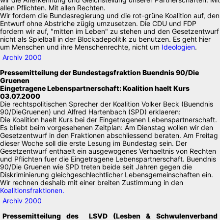
allen Pflichten. Mit allen Rechten.
Wir fordern die Bundesregierung und die rot-grüne Koalition auf, den
Entwurf ohne Abstriche zügig umzusetzen. Die CDU und FDP
fordern wir auf, "mitten im Leben" zu stehen und den Gesetzentwurf
nicht als Spielball in der Blockadepolitik zu benutzen. Es geht hier
um Menschen und ihre Menschenrechte, nicht um
Ideologien
.
Archiv 2000
Pressemitteilung der Bundestagsfraktion Buendnis 90/Die
Gruenen
Eingetragene Lebenspartnerschaft: Koalition haelt Kurs
03.07.2000
Die rechtspolitischen Sprecher der Koalition Volker Beck (Buendnis
90/DieGruenen) und Alfred Hartenbach (SPD) erklaeren:
Die Koalition haelt Kurs bei der Eingetragenen Lebenspartnerschaft.
Es bliebt beim vorgesehenen Zeitplan: Am Dienstag wollen wir den
Gesetzentwurf in den Fraktionen abschliessend beraten. Am Freitag
dieser Woche soll die erste Lesung im Bundestag sein. Der
Gesetzentwurf enthaelt ein ausgewogenes Verhaeltnis von Rechten
und Pflichten fuer die Eingetragene Lebenspartnerschaft. Buendnis
90/Die Gruenen wie SPD treten beide seit Jahren gegen die
Diskriminierung gleichgeschlechtlicher Lebensgemeinschaften ein.
Wir rechnen deshalb mit einer breiten Zustimmung in den
Koalitionsfraktionen.
Archiv 2000
Pressemitteilung des LSVD (Lesben & Schwulenverband