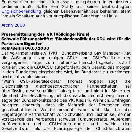
Bundesregierung eines dermassen homophoben Innenministers
bedienen muß. Sollte Herr Schily auf seiner beabsichtigten
Ungleichbehandlung
gleicher Lebensverhältnisse beharren, steht
ihm ein Scheitern auch vor europäischen Gerichten ins Haus.
Archiv 2000
Pressemitteilung des VK (Völklinger Kreis)
Schwule Führungskräfte: "Blockadepolitik der CDU wird für die
Partei zum Eigentor"
Köln/Berlin 06.07.2000
Der Völklinger Kreis e.V. (VK) - Bundesverband Gay Manager - hat
die Äußerungen von einigen CDU- und CSU-Politikern der
vergangenen Tage zum Lebenspartnerschaftsgesetz scharf
kritisiert und die CDU/CSU aufgefordert, dem Gesetz, das morgen
in den Bundestag eingebracht wird, im Bundesrat zu zustimmen
und nicht zu blockieren.
"Wenn CSU-Generalsekretär Thomas Goppel sagt, die
Gleichstellung gleichgeschlechtlicher Partnerschaften sei
überflüssig, gesellschaftlich inakzeptabel und nicht im Sinne der
Mehrheit der Bevölkerung, ist das sachlich schlichtweg falsch",
sagte der Bundesvorsitzende des VK, Klaus R. Weinrich. Umfragen
belegten eindeutig, dass die Mehrheit der Deutschen den
gesellschaftlichen Wandel erkannt habe und klar für die
Eingetragene Partnerschaft von Schwulen und Lesben sei, so der
Vorsitzende des Verbandes schwuler Führungskräfte. Außerdem
befürworteten mehr CDU-Abgeordnete und -wähler den
Gesetzentwurf, als die Führungsriege der Christdemokraten