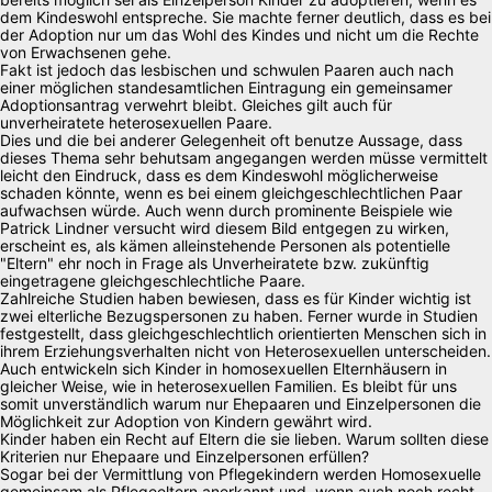
dem Kindeswohl entspreche. Sie machte ferner deutlich, dass es bei
der Adoption nur um das Wohl des Kindes und nicht um die Rechte
von Erwachsenen gehe.
Fakt ist jedoch das lesbischen und schwulen Paaren auch nach
einer möglichen standesamtlichen Eintragung ein gemeinsamer
Adoptionsantrag verwehrt bleibt. Gleiches gilt auch für
unverheiratete heterosexuellen Paare.
Dies und die bei anderer Gelegenheit oft benutze Aussage, dass
dieses Thema sehr behutsam angegangen werden müsse vermittelt
leicht den Eindruck, dass es dem Kindeswohl möglicherweise
schaden könnte, wenn es bei einem gleichgeschlechtlichen Paar
aufwachsen würde. Auch wenn durch prominente Beispiele wie
Patrick Lindner versucht wird diesem Bild entgegen zu wirken,
erscheint es, als kämen alleinstehende Personen als potentielle
"Eltern" ehr noch in Frage als Unverheiratete bzw. zukünftig
eingetragene gleichgeschlechtliche Paare.
Zahlreiche Studien haben bewiesen, dass es für Kinder wichtig ist
zwei elterliche Bezugspersonen zu haben. Ferner wurde in Studien
festgestellt, dass gleichgeschlechtlich orientierten Menschen sich in
ihrem Erziehungsverhalten nicht von Heterosexuellen unterscheiden.
Auch entwickeln sich Kinder in homosexuellen Elternhäusern in
gleicher Weise, wie in heterosexuellen Familien. Es bleibt für uns
somit unverständlich warum nur Ehepaaren und Einzelpersonen die
Möglichkeit zur Adoption von Kindern gewährt wird.
Kinder haben ein Recht auf Eltern die sie lieben. Warum sollten diese
Kriterien nur Ehepaare und Einzelpersonen erfüllen?
Sogar bei der Vermittlung von Pflegekindern werden Homosexuelle
gemeinsam als Pflegeeltern anerkannt und, wenn auch noch recht