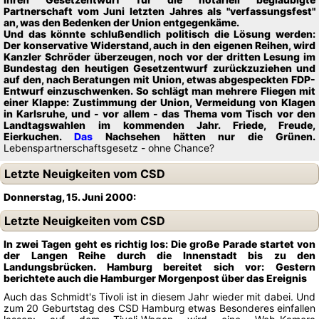
Partnerschaft vom Juni letzten Jahres als "verfassungsfest"
an, was den Bedenken der Union entgegenkäme.
Und das könnte schlußendlich politisch die Lösung werden:
Der konservative Widerstand, auch in den eigenen Reihen, wird
Kanzler Schröder überzeugen, noch vor der dritten Lesung im
Bundestag den heutigen Gesetzentwurf zurückzuziehen und
auf den, nach Beratungen mit Union, etwas abgespeckten FDP-
Entwurf einzuschwenken. So schlägt man mehrere Fliegen mit
einer Klappe: Zustimmung der Union, Vermeidung von Klagen
in Karlsruhe, und - vor allem - das Thema vom Tisch vor den
Landtagswahlen im kommenden Jahr. Friede, Freude,
Eierkuchen.
Das
Nachsehen hätten nur die Grünen.
Lebenspartnerschaftsgesetz - ohne Chance?
Letzte Neuigkeiten vom CSD
Donnerstag, 15. Juni 2000:
Letzte Neuigkeiten vom CSD
In zwei Tagen geht es richtig los: Die große Parade startet von
der Langen Reihe durch die Innenstadt bis zu den
Landungsbrücken. Hamburg bereitet sich vor: Gestern
berichtete auch die Hamburger Morgenpost über das Ereignis
Auch das Schmidt's Tivoli ist in diesem Jahr wieder mit dabei. Und
zum 20 Geburtstag des CSD Hamburg etwas Besonderes einfallen