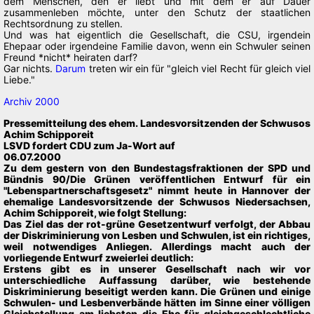
dem Menschen, den er liebt und mit dem er auf Dauer
zusammenleben möchte, unter den Schutz der staatlichen
Rechtsordnung zu stellen.
Und was hat eigentlich die Gesellschaft, die CSU, irgendein
Ehepaar oder irgendeine Familie davon, wenn ein Schwuler seinen
Freund *nicht* heiraten darf?
Gar nichts.
Darum
treten wir ein für "gleich viel Recht für gleich viel
Liebe."
Archiv 2000
Pressemitteilung des ehem. Landesvorsitzenden der Schwusos
Achim Schipporeit
LSVD fordert CDU zum Ja-Wort auf
06.07.2000
Zu dem gestern von den Bundestagsfraktionen der SPD und
Bündnis 90/Die Grünen veröffentlichen Entwurf für ein
"Lebenspartnerschaftsgesetz" nimmt heute in Hannover der
ehemalige Landesvorsitzende der Schwusos Niedersachsen,
Achim Schipporeit, wie folgt Stellung:
Das Ziel das der rot-grüne Gesetzentwurf verfolgt, der Abbau
der Diskriminierung von Lesben und Schwulen, ist ein richtiges,
weil notwendiges Anliegen. Allerdings macht auch der
vorliegende Entwurf zweierlei deutlich:
Erstens gibt es in unserer Gesellschaft nach wir vor
unterschiedliche Auffassung darüber, wie bestehende
Diskriminierung beseitigt werden kann. Die Grünen und einige
Schwulen- und Lesbenverbände hätten im Sinne einer völligen
Gleichstellung am liebsten die Ehe für gleichgeschlechtliche