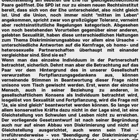
Paare geöffnet. Die SPD ist nur zu einem neuen Rechtsinstitut
bereit, dass sich von der Ehe unterscheidet, also nicht gleich
ist. Und die Union, noch immer nicht "mitten im Leben"
angekommen, spricht zwar von großzügiger Toleranz, verneint
aber rechtsinstitutliche Regelungen kategorisch. Abgesehen
von noch bestehenden Vorurteilen gegenüber einer anderen,
gelebten Sexualität, haben diese unterschiedlichen Haltungen
zum Thema Diskriminierungsabbau vor allem eine Ursache -
unterschiedliche Antworten auf die Kernfrage, ob homo- und
heterosexuelle Partnerschaften überhaupt mit einander
vergleichbar sind. Sind sie es?
Wenn man das einzelne Individuum in der Partnerschaft
betrachtet, sicherlich. Dehnt man aber die Betrachtung auf das
Paar vor dem Hintergrund des in unserer Gesellschaft
verwurzelten Fortpflanzungsgedankens aus, können
verneinende Stimmen in Beantwortung dieser Frage nicht
unisono vom Tisch gewischt werden. Erst, wenn der einzelne
Mensch, auch in seiner Beziehung zu anderen, in
gesellschaftlichem Konsens als Individuum betrachtet wird,
losgelöst von Sexualität und Fortpflanzung, wird die Frage mit
"Ja, sie sind gleich" beantwortet werden können. So lange vor
allem konservative Kräfte dazu nicht in der Lage sind, ist eine
Gleichstellung von Schwulen und Lesben nicht zu erreichen.
Der vorliegende Gesetzentwurf ist nach seiner Begründung
auch nur auf einen Abbau von Diskrimierung und nicht auf
Gleichstellung ausgerichtet, auch wenn sein Titel -
irreführenderweise - von "Beendigung der Diskriminierung"
spricht. Bis zu deren tatsächlichem Ende wird es noch ein