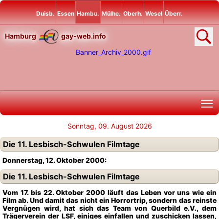
Duisb.
Essen
Hambu.
Mülhe.
Oberh.
Wesel
Überr.
Hamburg
gay-web.info
T
Sonntag, 09. August 2026
Die 11. Lesbisch-Schwulen Filmtage
Donnerstag, 12. Oktober 2000:
Die 11. Lesbisch-Schwulen Filmtage
Vom 17. bis 22. Oktober 2000 läuft das Leben vor uns wie ein
Film ab. Und damit das nicht ein Horrortrip, sondern das reinste
Vergnügen wird, hat sich das Team von Querbild e.V., dem
Trägerverein der LSF, einiges einfallen und zuschicken lassen,