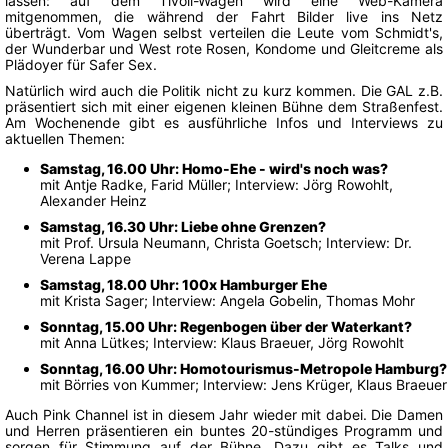
lassen: auf dem Tivoli-Wagen wird eine Web-Kamera
mitgenommen, die während der Fahrt Bilder live ins Netz
überträgt. Vom Wagen selbst verteilen die Leute vom Schmidt's,
der Wunderbar und West rote Rosen, Kondome und Gleitcreme als
Plädoyer für Safer Sex.
Natürlich wird auch die Politik nicht zu kurz kommen. Die GAL z.B.
präsentiert sich mit einer eigenen kleinen Bühne dem Straßenfest.
Am Wochenende gibt es ausführliche Infos und Interviews zu
aktuellen Themen:
Samstag, 16.00 Uhr: Homo-Ehe - wird's noch was?
mit Antje Radke, Farid Müller; Interview: Jörg Rowohlt,
Alexander Heinz
Samstag, 16.30 Uhr: Liebe ohne Grenzen?
mit Prof. Ursula Neumann, Christa Goetsch; Interview: Dr.
Verena Lappe
Samstag, 18.00 Uhr: 100x Hamburger Ehe
mit Krista Sager; Interview: Angela Gobelin, Thomas Mohr
Sonntag, 15.00 Uhr: Regenbogen über der Waterkant?
mit Anna Lütkes; Interview: Klaus Braeuer, Jörg Rowohlt
Sonntag, 16.00 Uhr: Homotourismus-Metropole Hamburg?
mit Börries von Kummer; Interview: Jens Krüger, Klaus Braeuer
Auch Pink Channel ist in diesem Jahr wieder mit dabei. Die Damen
und Herren präsentieren ein buntes 20-stündiges Programm und
sorgen für Stimmung auf der Bühne. Dazu gibt es Talks und