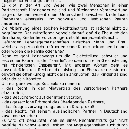
möglich der Ehe angenähert ist.
Es gibt in der Art und Weise, wie zwei Menschen in einer
Partnerschaft füreinander da sind und füreinander Verantwortung
tragen, keinen wesentlichen Unterschied zwischen kinderlosen
Ehepaaren einerseits und schwulen und lesbischen Paaren
andererseits.
Die Ablehnung eines solchen Rechtsinstituts ist rational nicht zu
begründen. Der zutreffende Verweis darauf, daß die Ehe auch den
Sinn habe, Kinder hervorzubringen, sticht hier jedenfalls nicht.
Gefährden Lebensgemeinschaften zwischen Mann und Frau,
welche aus persönlichen Gründen keine Kinder bekommen können
oder wollen die Familie oder Ehe?
Denn es geht keineswegs um die Gleichstellung schwuler und
lesbischer Paare mit der *Familie*, sondern um eine Gleichstellung
mit *kinderlosen Ehepaaren*. Mit anderen Worten geht es
ausschließlich um Rechte, die bislang nur Ehepaaren zustehen,
obwohl sie offenkundig nicht daran anknüpfen, daß Kinder da sind
oder da sein könnten.
Um nur ganz wenige Beispiele zu nennen:
- das Recht, in den Mietvertrag des verstorbenen Partners
einzutreten,
- das Besuchsrecht auf der Intensivstation,
- das gesetzliche Erbrecht des überlebenden Partners,
- das Zeugnisverweigerungsrecht im Strafprozeß,
- das Recht, mit seinem ausländischen Partner in Deutschland
zusammenzuleben.
Es wird oft behauptet, daß es eines Rechtsinstituts gar nicht
bedürfe, da Schwule und Lesben ihre Angelegenheiten auch durch