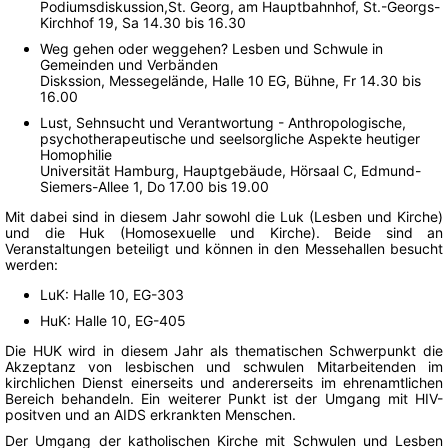
Podiumsdiskussion,St. Georg, am Hauptbahnhof, St.-Georgs-
Kirchhof 19, Sa 14.30 bis 16.30
Weg gehen oder weggehen? Lesben und Schwule in
Gemeinden und Verbänden
Diskssion, Messegelände, Halle 10 EG, Bühne, Fr 14.30 bis
16.00
Lust, Sehnsucht und Verantwortung - Anthropologische,
psychotherapeutische und seelsorgliche Aspekte heutiger
Homophilie
Universität Hamburg, Hauptgebäude, Hörsaal C, Edmund-
Siemers-Allee 1, Do 17.00 bis 19.00
Mit dabei sind in diesem Jahr sowohl die Luk (Lesben und Kirche)
und die Huk (Homosexuelle und Kirche). Beide sind an
Veranstaltungen beteiligt und können in den Messehallen besucht
werden:
LuK: Halle 10, EG-303
HuK: Halle 10, EG-405
Die HUK wird in diesem Jahr als thematischen Schwerpunkt die
Akzeptanz von lesbischen und schwulen Mitarbeitenden im
kirchlichen Dienst einerseits und andererseits im ehrenamtlichen
Bereich behandeln. Ein weiterer Punkt ist der Umgang mit HIV-
positven und an AIDS erkrankten Menschen.
Der Umgang der katholischen Kirche mit Schwulen und Lesben