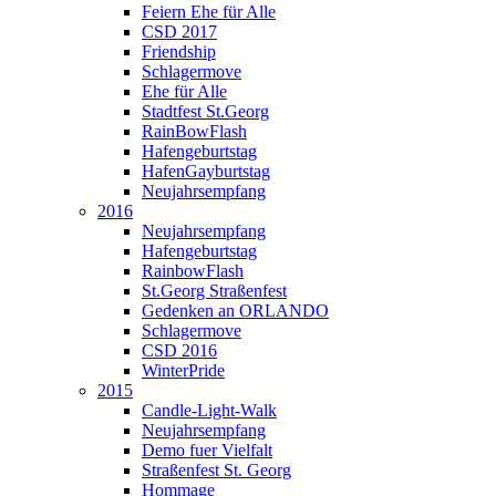
Feiern Ehe für Alle
CSD 2017
Friendship
Schlagermove
Ehe für Alle
Stadtfest St.Georg
RainBowFlash
Hafengeburtstag
HafenGayburtstag
Neujahrsempfang
2016
Neujahrsempfang
Hafengeburtstag
RainbowFlash
St.Georg Straßenfest
Gedenken an ORLANDO
Schlagermove
CSD 2016
WinterPride
2015
Candle-Light-Walk
Neujahrsempfang
Demo fuer Vielfalt
Straßenfest St. Georg
Hommage