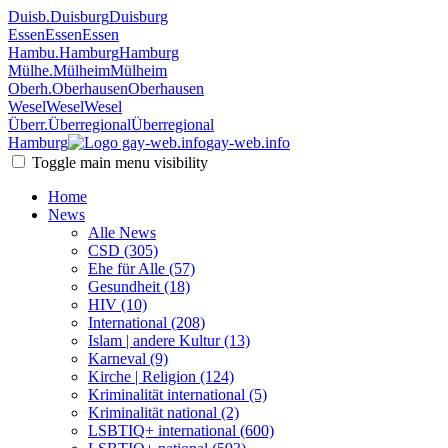
Duisb.
Duisburg
Duisburg
Essen
Essen
Essen
Hambu.
Hamburg
Hamburg
Mülhe.
Mülheim
Mülheim
Oberh.
Oberhausen
Oberhausen
Wesel
Wesel
Wesel
Überr.
Überregional
Überregional
Hamburg
gay-web.info
Toggle main menu visibility
Home
News
Alle News
CSD (305)
Ehe für Alle (57)
Gesundheit (18)
HIV (10)
International (208)
Islam | andere Kultur (13)
Karneval (9)
Kirche | Religion (124)
Kriminalität international (5)
Kriminalität national (2)
LSBTIQ+ international (600)