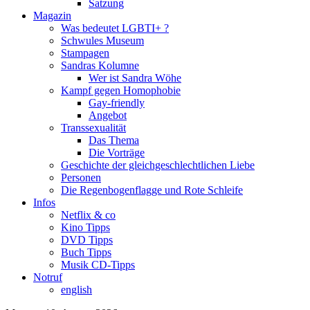
Satzung
Magazin
Was bedeutet LGBTI+ ?
Schwules Museum
Stampagen
Sandras Kolumne
Wer ist Sandra Wöhe
Kampf gegen Homophobie
Gay-friendly
Angebot
Transsexualität
Das Thema
Die Vorträge
Geschichte der gleichgeschlechtlichen Liebe
Personen
Die Regenbogenflagge und Rote Schleife
Infos
Netflix & co
Kino Tipps
DVD Tipps
Buch Tipps
Musik CD-Tipps
Notruf
english