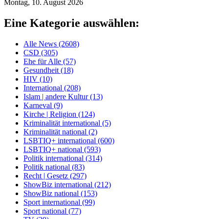
Montag, 10. August 2026
Eine Kategorie auswählen:
Alle News (2608)
CSD (305)
Ehe für Alle (57)
Gesundheit (18)
HIV (10)
International (208)
Islam | andere Kultur (13)
Karneval (9)
Kirche | Religion (124)
Kriminalität international (5)
Kriminalität national (2)
LSBTIQ+ international (600)
LSBTIQ+ national (593)
Politik international (314)
Politik national (83)
Recht | Gesetz (297)
ShowBiz international (212)
ShowBiz national (153)
Sport international (99)
Sport national (77)