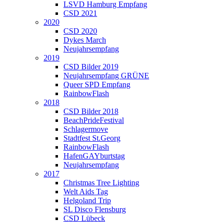
LSVD Hamburg Empfang
CSD 2021
2020
CSD 2020
Dykes March
Neujahrsempfang
2019
CSD Bilder 2019
Neujahrsempfang GRÜNE
Queer SPD Empfang
RainbowFlash
2018
CSD Bilder 2018
BeachPrideFestival
Schlagermove
Stadtfest St.Georg
RainbowFlash
HafenGAYburtstag
Neujahrsempfang
2017
Christmas Tree Lighting
Welt Aids Tag
Helgoland Trip
SL Disco Flensburg
CSD Lübeck