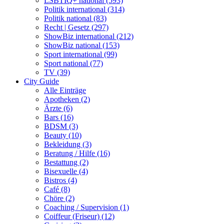
LSBTIQ+ national (593)
Politik international (314)
Politik national (83)
Recht | Gesetz (297)
ShowBiz international (212)
ShowBiz national (153)
Sport international (99)
Sport national (77)
TV (39)
City Guide
Alle Einträge
Apotheken (2)
Ärzte (6)
Bars (16)
BDSM (3)
Beauty (10)
Bekleidung (3)
Beratung / Hilfe (16)
Bestattung (2)
Bisexuelle (4)
Bistros (4)
Café (8)
Chöre (2)
Coaching / Supervision (1)
Coiffeur (Friseur) (12)