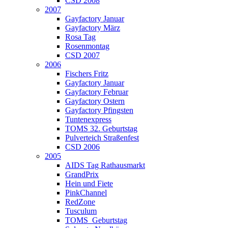
CSD 2008
2007
Gayfactory Januar
Gayfactory März
Rosa Tag
Rosenmontag
CSD 2007
2006
Fischers Fritz
Gayfactory Januar
Gayfactory Februar
Gayfactory Ostern
Gayfactory Pfingsten
Tuntenexpress
TOMS 32. Geburtstag
Pulverteich Straßenfest
CSD 2006
2005
AIDS Tag Rathausmarkt
GrandPrix
Hein und Fiete
PinkChannel
RedZone
Tusculum
TOMS_Geburtstag