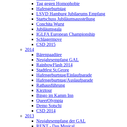
Tag gegen Homophobie
Hafengeburtstag
LSVD Hamburg Jubilaeums Empfang
Startschuss Jubiläumsausstellung
Conchita Wurst
Jubiläumsgala
IGLFA European Championship
Schlagermove
CSD 2015
2014
Bärenpaadiiee
Neujahrsempfang GAL
RainbowFlash 2014
Stadtfest St.Georg
Hafengeburtstag/Einlaufparade
Hafengeburtstag/Auslaufparade
Rathausführung
Kieztour
Bingo im Kamm Inn
QueerOlympia
Demo Sotschi
CSD 2014
2013
Neujahrsempfang der GAL
RENT - Das Musical