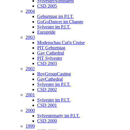
SylvesterNordbären
CSD 2005
2004
Geburtstag im P.I.T.
GoGoDancer im Change
Sylvester im P.I.T.
Europride
2003
Modenschau Cut'n Cruise
PIT Geburtstag
Gay Cathedral
PIT Sylvester
CSD 2003
2002
BoyGroupCasting
GayCathedral
Sylvester im P.I.T.
CSD 2002
2001
Sylvester im P.I.T.
CSD 2001
2000
Sylvesterparty im P.I.T.
CSD 2000
1999