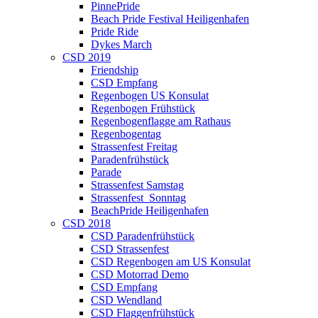
PinnePride
Beach Pride Festival Heiligenhafen
Pride Ride
Dykes March
CSD 2019
Friendship
CSD Empfang
Regenbogen US Konsulat
Regenbogen Frühstück
Regenbogenflagge am Rathaus
Regenbogentag
Strassenfest Freitag
Paradenfrühstück
Parade
Strassenfest Samstag
Strassenfest_Sonntag
BeachPride Heiligenhafen
CSD 2018
CSD Paradenfrühstück
CSD Strassenfest
CSD Regenbogen am US Konsulat
CSD Motorrad Demo
CSD Empfang
CSD Wendland
CSD Flaggenfrühstück