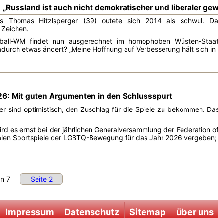
„Russland ist auch nicht demokratischer und liberaler ge
ss Thomas Hitzlsperger (39) outete sich 2014 als schwul. D
s Zeichen.
ball-WM findet nun ausgerechnet im homophoben Wüsten-Staat 
urch etwas ändert? „Meine Hoffnung auf Verbesserung hält sich in G
6: Mit guten Argumenten in den Schlussspurt
er sind optimistisch, den Zuschlag für die Spiele zu bekommen. D
.
rd es ernst bei der jährlichen Generalversammlung der Federation
alen Sportspiele der LGBTQ-Bewegung für das Jahr 2026 vergeben; u
 von 7
Seite 2
Impressum
Datenschutz
Sitemap
über uns