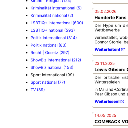
Kirche | Religion (124)
Kriminalität international (5)
05.02.2026
Kriminalität national (2)
Hunderte Fans 
LSBTIQ+ international (600)
Der Hype um die 
Wettbewerbe
LSBTIQ+ national (593)
veranstaltet, wob
Politik international (314)
Connor Storrie, 
Politik national (83)
Weiterleiten!
Recht | Gesetz (297)
ShowBiz international (212)
23.11.2025
ShowBiz national (153)
Lewis Gibson: O
Sport international (99)
Der britische Ei
Winterspielen
Sport national (77)
in Mailand-Cortin
TV (39)
Paar Gibson und s
Weiterlesen!
14.05.2025
COMEBACK VO