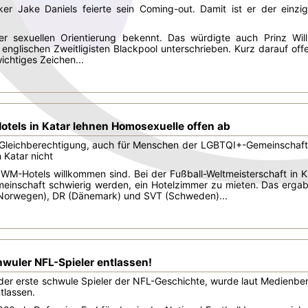
cker Jake Daniels feierte sein Coming-out. Damit ist er der einzi
er sexuellen Orientierung bekennt. Das würdigte auch Prinz Wil
 englischen Zweitligisten Blackpool unterschrieben. Kurz darauf offe
ichtiges Zeichen...
otels in Katar lehnen Homosexuelle offen ab
ür Gleichberechtigung, auch für Menschen der LGBTQI+-Gemeinschaft
 Katar nicht
len WM-Hotels willkommen sind. Bei der Fußball-Weltmeisterschaft i
inschaft schwierig werden, ein Hotelzimmer zu mieten. Das erga
Norwegen), DR (Dänemark) und SVT (Schweden)...
hwuler NFL-Spieler entlassen!
 der erste schwule Spieler der NFL-Geschichte, wurde laut Medienbe
tlassen.