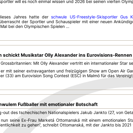
sportler will es noch einmal wissen und 2026 bei seinen vierten Olym
ieses Jahres hatte der
schwule US-Freestyle-Skisportler Gus K
 überrascht der Sportler und Schauspieler mit einer neuen Ankün
 Mal bei den Olympischen Spielen …
n schickt Musikstar Olly Alexander ins Eurovisions-Rennen
Grossbritannien: Mit Olly Alexander vertritt ein internationaler Star
 er mit seiner extravaganten und freizügigen Show am Open Air Ga
der (33) am Eurovision Song Contest (ESC) in Malmö für das Vereinigte
hwulem Fußballer mit emotionaler Botschaft
out des tschechischen Nationalspielers Jakub Jankto (27, von Geta
 nun seine Ex-Frau Marketá Ottomanská mit einem emotionalen Stat
entlichkeit zu gehen“, schreibt Ottomanská, mit der Jankto bis 2021 v