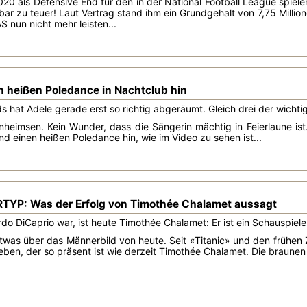
020 als Defensive End für den in der National Football League spiele
ar zu teuer! Laut Vertrag stand ihm ein Grundgehalt von 7,75 Millione
S nun nicht mehr leisten...
n heißen Poledance in Nachtclub hin
ds hat Adele gerade erst so richtig abgeräumt. Gleich drei der wicht
nheimsen. Kein Wunder, dass die Sängerin mächtig in Feierlaune ist
d einen heißen Poledance hin, wie im Video zu sehen ist...
YP: Was der Erfolg von Timothée Chalamet aussagt
o DiCaprio war, ist heute Timothée Chalamet: Er ist ein Schauspieler, 
etwas über das Männerbild von heute. Seit «Titanic» und den frühen
ben, der so präsent ist wie derzeit Timothée Chalamet. Die braunen 