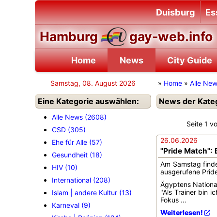
Duisburg
Es
Hamburg
gay-web.info
Home
News
City Guide
Samstag, 08. August 2026
»
Home
»
Alle Ne
Eine Kategorie auswählen:
News der Katego
Alle News (2608)
Seite 1
CSD (305)
26.06.2026
Ehe für Alle (57)
"Pride Match":
Gesundheit (18)
Am Samstag finde
HIV (10)
ausgerufene Pride
International (208)
Ägyptens National
"Als Trainer bin 
Islam | andere Kultur (13)
Fokus …
Karneval (9)
Weiterlesen!