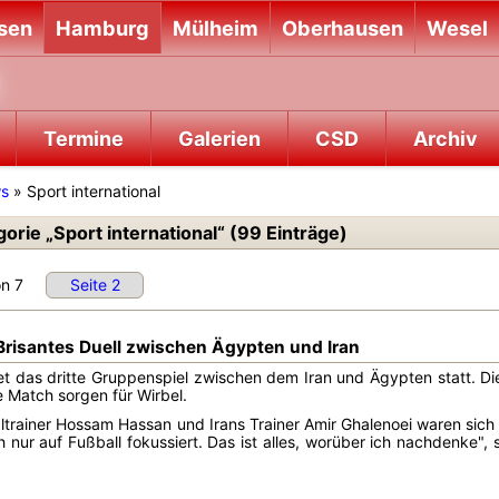
sen
Hamburg
Mülheim
Oberhausen
Wesel
Termine
Galerien
CSD
Archiv
ws
» Sport international
rie „Sport international“ (99 Einträge)
 von 7
Seite 2
 Brisantes Duell zwischen Ägypten und Iran
t das dritte Gruppenspiel zwischen dem Iran und Ägypten statt. Di
 Match sorgen für Wirbel.
trainer Hossam Hassan und Irans Trainer Amir Ghalenoei waren sich b
ich nur auf Fußball fokussiert. Das ist alles, worüber ich nachdenke"