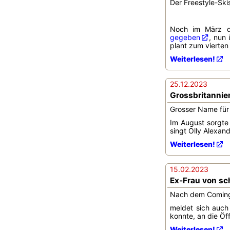
Der Freestyle-Ski
Noch im März d
gegeben
, nun
plant zum vierten
Weiterlesen!
25.12.2023
Grossbritannie
Grosser Name für 
Im August sorgte
singt Olly Alexan
Weiterlesen!
15.02.2023
Ex-Frau von sc
Nach dem Coming-
meldet sich auch
konnte, an die Öff
Weiterlesen!