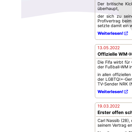
Der britische Ki
überhaupt,
der sich zu sein
Profivertrag beim
setzte damit ein w
Weiterlesen!
13.05.2022
Offizielle WM-H
Die Fifa wirbt f
der Fußball-WM in
in allen offiziel
der LGBTQI+-Geme
TV-Sender NRK (
Weiterlesen!
19.03.2022
Erster offen sc
Carl Nassib (28),
seinem Vertrag en