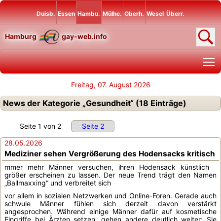
Duisb.
Essen
Hambu.
Mülhe.
Oberh.
Wesel
Überr.
Hamburg
gay-web.info
T
Freitag, 07. August 2026
News der Kategorie „Gesundheit“ (18 Einträge)
Seite 1 von 2
Seite 2
28.05.2026
Mediziner sehen Vergrößerung des Hodensacks kritisch
mmer mehr Männer versuchen, ihren Hodensack künstlich
größer erscheinen zu lassen. Der neue Trend trägt den Namen
„Ballmaxxing“ und verbreitet sich
vor allem in sozialen Netzwerken und Online-Foren. Gerade auch
schwule Männer fühlen sich derzeit davon verstärkt
angesprochen. Während einige Männer dafür auf kosmetische
Eingriffe bei Ärzten setzen, gehen andere deutlich weiter: Sie