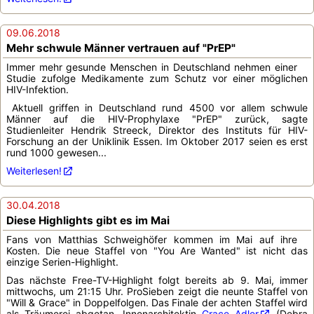
09.06.2018
Mehr schwule Männer vertrauen auf "PrEP"
Immer mehr gesunde Menschen in Deutschland nehmen einer
Studie zufolge Medikamente zum Schutz vor einer möglichen
HIV-Infektion.
Aktuell griffen in Deutschland rund 4500 vor allem schwule
Männer auf die HIV-Prophylaxe "PrEP" zurück, sagte
Studienleiter Hendrik Streeck, Direktor des Instituts für HIV-
Forschung an der Uniklinik Essen. Im Oktober 2017 seien es erst
rund 1000 gewesen...
Weiterlesen!
30.04.2018
Diese Highlights gibt es im Mai
Fans von Matthias Schweighöfer kommen im Mai auf ihre
Kosten. Die neue Staffel von "You Are Wanted" ist nicht das
einzige Serien-Highlight.
Das nächste Free-TV-Highlight folgt bereits ab 9. Mai, immer
mittwochs, um 21:15 Uhr. ProSieben zeigt die neunte Staffel von
"Will & Grace" in Doppelfolgen. Das Finale der achten Staffel wird
als Träumerei abgetan. Innenarchitektin
Grace Adler
(Debra