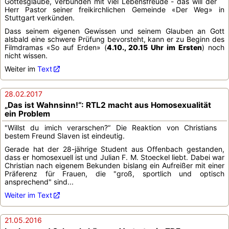
Gottesglaube, verbunden mit viel Lebensfreude - das will der
Herr Pastor seiner freikirchlichen Gemeinde «Der Weg» in
Stuttgart verkünden.
Dass seinem eigenen Gewissen und seinem Glauben an Gott
alsbald eine schwere Prüfung bevorsteht, kann er zu Beginn des
Filmdramas «So auf Erden» (
4.10., 20.15 Uhr im Ersten
) noch
nicht wissen.
Weiter im
Text
28.02.2017
„Das ist Wahnsinn!“: RTL2 macht aus Homosexualität
ein Problem
"Willst du imich verarschen?“ Die Reaktion von Christians
bestem Freund Slaven ist eindeutig.
Gerade hat der 28-jährige Student aus Offenbach gestanden,
dass er homosexuell ist und Julian F. M. Stoeckel liebt. Dabei war
Christian nach eigenem Bekunden bislang ein Aufreißer mit einer
Präferenz für Frauen, die "groß, sportlich und optisch
ansprechend" sind...
Weiter im Text
21.05.2016