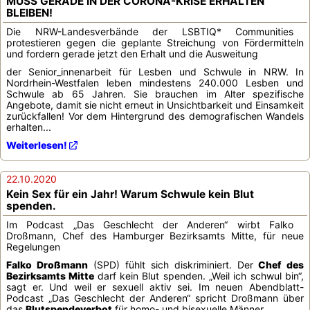
MUSS GERADE IN DER CORONA-KRISE ERHALTEN
BLEIBEN!
Die NRW-Landesverbände der LSBTIQ* Communities
protestieren gegen die geplante Streichung von Fördermitteln
und fordern gerade jetzt den Erhalt und die Ausweitung
der Senior_innenarbeit für Lesben und Schwule in NRW. In
Nordrhein-Westfalen leben mindestens 240.000 Lesben und
Schwule ab 65 Jahren. Sie brauchen im Alter spezifische
Angebote, damit sie nicht erneut in Unsichtbarkeit und Einsamkeit
zurückfallen! Vor dem Hintergrund des demografischen Wandels
erhalten...
Weiterlesen!
22.10.2020
Kein Sex für ein Jahr! Warum Schwule kein Blut
spenden.
Im Podcast „Das Geschlecht der Anderen“ wirbt Falko
Droßmann, Chef des Hamburger Bezirksamts Mitte, für neue
Regelungen
Falko Droßmann
(SPD) fühlt sich diskriminiert. Der
Chef des
Bezirksamts Mitte
darf kein Blut spenden. „Weil ich schwul bin“,
sagt er. Und weil er sexuell aktiv sei. Im neuen Abendblatt-
Podcast „Das Geschlecht der Anderen“ spricht Droßmann über
das
Blutspendeverbot
für homo- und bisexuelle Männer...