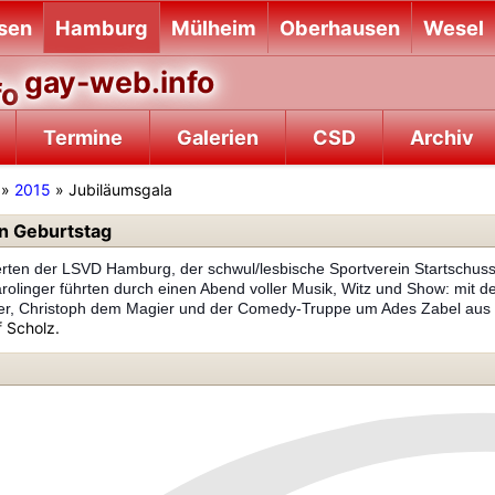
sen
Hamburg
Mülheim
Oberhausen
Wesel
gay-web.info
Termine
Galerien
CSD
Archiv
»
2015
» Jubiläumsgala
rn Geburtstag
ierten der LSVD Hamburg, der schwul/lesbische Sportverein Startschus
olinger führten durch einen Abend voller Musik, Witz und Show: mit de
, Christoph dem Magier und der Comedy-Truppe um Ades Zabel aus Be
f Scholz.