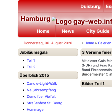
Duisburg
Es
Hamburg
Home
News
City Guide
Donnerstag, 06. August 2026
»
Home
»
Galerien
Jubiläumsgala
3 Vereine feie
Teil 1
Mit dieser Gala fe
(NDR) und Frau Kar
Teil 2
Band Phrasenmäher
Bürgermeister Ola
Überblick 2015
Bilder Teil 1
Candle-Light-Walk
Neujahrsempfang
Demo fuer Vielfalt
Straßenfest St. Georg
Hommage