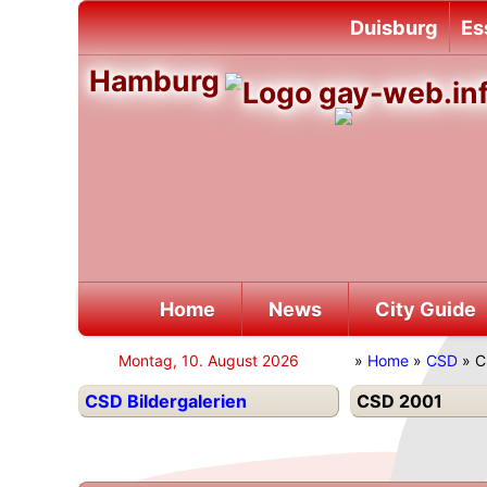
Duisburg
Es
Hamburg
Home
News
City Guide
Montag, 10. August 2026
»
Home
»
CSD
» C
CSD Bildergalerien
CSD 2001