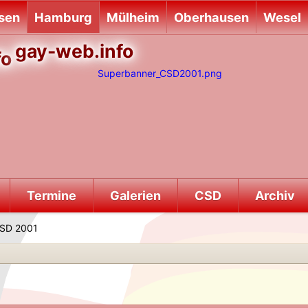
sen
Hamburg
Mülheim
Oberhausen
Wesel
gay-web.info
Termine
Galerien
CSD
Archiv
SD 2001