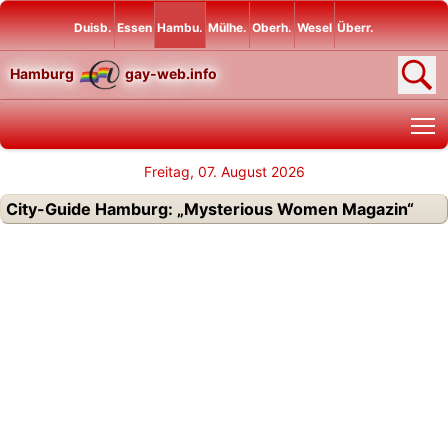
Duisb.
Essen
Hambu.
Mülhe.
Oberh.
Wesel
Überr.
Hamburg
gay-web.info
T
Freitag, 07. August 2026
City-Guide Hamburg: „Mysterious Women Magazin“