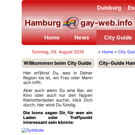
Duisburg
Es
Hamburg
gay-web.info
Home
News
City Guide
Sonntag, 09. August 2026
»
Home
»
City Gui
Willkommen beim City Guide
City-Guide Ham
Hier erfährst Du, was in Deiner
Region los ist, wo Frau oder Mann
sich trifft.
Aber auch wenn Du eine Bar, ein
Kino oder auch nur den hippen
Klamottenladen suchst, klick Dich
durch, hier wirst Du fündig.
Die Icons sagen Dir, für wen ein
Laden oder Treffpunkt
interessant sein könnte: