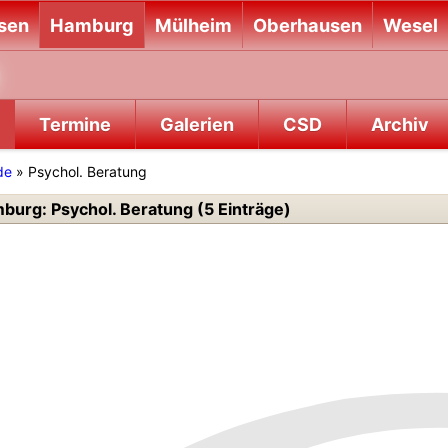
sen
Hamburg
Mülheim
Oberhausen
Wesel
Termine
Galerien
CSD
Archiv
de
» Psychol. Beratung
burg: Psychol. Beratung (5 Einträge)