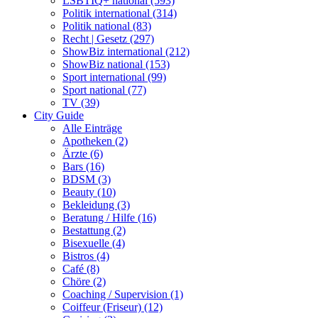
LSBTIQ+ national (593)
Politik international (314)
Politik national (83)
Recht | Gesetz (297)
ShowBiz international (212)
ShowBiz national (153)
Sport international (99)
Sport national (77)
TV (39)
City Guide
Alle Einträge
Apotheken (2)
Ärzte (6)
Bars (16)
BDSM (3)
Beauty (10)
Bekleidung (3)
Beratung / Hilfe (16)
Bestattung (2)
Bisexuelle (4)
Bistros (4)
Café (8)
Chöre (2)
Coaching / Supervision (1)
Coiffeur (Friseur) (12)