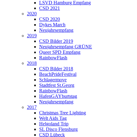
LSVD Hamburg Empfang
CSD 2021
2020
CSD 2020
Dykes March
Neujahrsempfang
2019
CSD Bilder 2019
Neujahrsempfang GRÜNE
Queer SPD Empfang
RainbowFlash
2018
CSD Bilder 2018
BeachPrideFestival
Schlagermove
Stadtfest St.Georg
RainbowFlash
HafenGAYburtstag
Neujahrsempfang
2017
Christmas Tree Lighting
Welt Aids Tag
Helgoland Trip
SL Disco Flensburg
CSD Lübeck