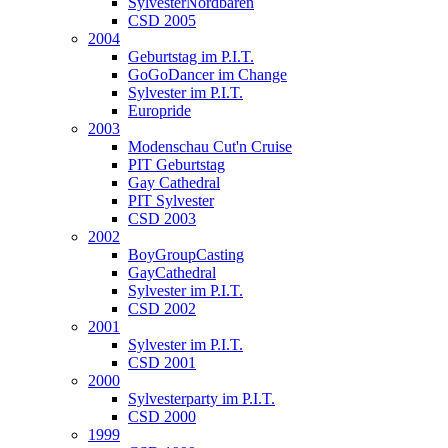
SylvesterNordbären
CSD 2005
2004
Geburtstag im P.I.T.
GoGoDancer im Change
Sylvester im P.I.T.
Europride
2003
Modenschau Cut'n Cruise
PIT Geburtstag
Gay Cathedral
PIT Sylvester
CSD 2003
2002
BoyGroupCasting
GayCathedral
Sylvester im P.I.T.
CSD 2002
2001
Sylvester im P.I.T.
CSD 2001
2000
Sylvesterparty im P.I.T.
CSD 2000
1999