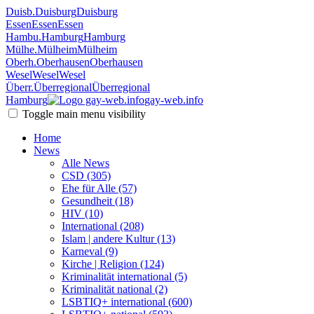
Duisb.
Duisburg
Duisburg
Essen
Essen
Essen
Hambu.
Hamburg
Hamburg
Mülhe.
Mülheim
Mülheim
Oberh.
Oberhausen
Oberhausen
Wesel
Wesel
Wesel
Überr.
Überregional
Überregional
Hamburg
gay-web.info
Toggle main menu visibility
Home
News
Alle News
CSD (305)
Ehe für Alle (57)
Gesundheit (18)
HIV (10)
International (208)
Islam | andere Kultur (13)
Karneval (9)
Kirche | Religion (124)
Kriminalität international (5)
Kriminalität national (2)
LSBTIQ+ international (600)