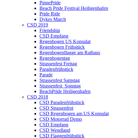
PinnePride
Beach Pride Festival Heiligenhafen
Pride Ride
Dykes March
CSD 2019
Friendship
CSD Empfang
Regenbogen US Konsulat
Regenbogen Frühstück
Regenbogenflagge am Rathaus
Regenbogentag
Strassenfest Freitag
Paradenfrühstück
Parade
Strassenfest Samstag
Strassenfest_Sonntag
BeachPride Heiligenhafen
CSD 2018
CSD Paradenfrühstück
CSD Strassenfest
CSD Regenbogen am US Konsulat
CSD Motorrad Demo
CSD Empfang
CSD Wendland
CSD Flaggenfrühstück