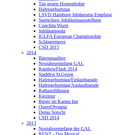
Tag gegen Homophobie
Hafengeburtstag
LSVD Hamburg Jubilaeums Empfang
Startschuss Jubiläumsausstellung
Conchita Wurst
Jubiläumsgala
IGLFA European Championship
Schlagermove
CSD 2015
2014
Bärenpaadiiee
Neujahrsempfang GAL
RainbowFlash 2014
Stadtfest St.Georg
Hafengeburtstag/Einlaufparade
Hafengeburtstag/Auslaufparade
Rathausführung
Kieztour
Bingo im Kamm Inn
QueerOlympia
Demo Sotschi
CSD 2014
2013
Neujahrsempfang der GAL
RENT - Das Musical