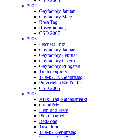
CSD 2008
2007
Gayfactory Januar
Gayfactory März
Rosa Tag
Rosenmontag
CSD 2007
2006
Fischers Fritz
Gayfactory Januar
Gayfactory Februar
Gayfactory Ostern
Gayfactory Pfingsten
Tuntenexpress
TOMS 32. Geburtstag
Pulverteich Straßenfest
CSD 2006
2005
AIDS Tag Rathausmarkt
GrandPrix
Hein und Fiete
PinkChannel
RedZone
Tusculum
TOMS_Geburtstag