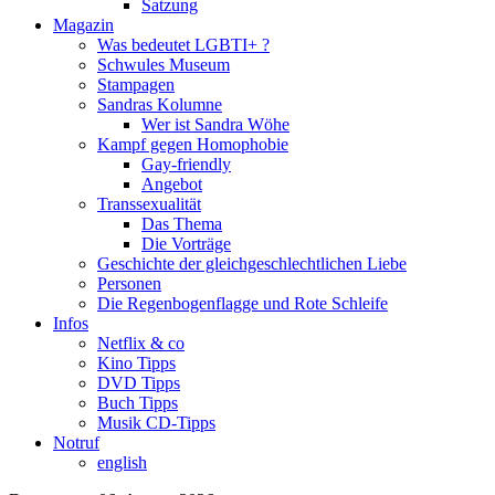
Satzung
Magazin
Was bedeutet LGBTI+ ?
Schwules Museum
Stampagen
Sandras Kolumne
Wer ist Sandra Wöhe
Kampf gegen Homophobie
Gay-friendly
Angebot
Transsexualität
Das Thema
Die Vorträge
Geschichte der gleichgeschlechtlichen Liebe
Personen
Die Regenbogenflagge und Rote Schleife
Infos
Netflix & co
Kino Tipps
DVD Tipps
Buch Tipps
Musik CD-Tipps
Notruf
english