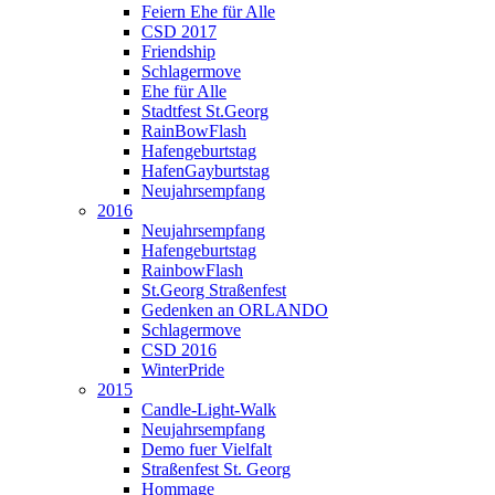
Feiern Ehe für Alle
CSD 2017
Friendship
Schlagermove
Ehe für Alle
Stadtfest St.Georg
RainBowFlash
Hafengeburtstag
HafenGayburtstag
Neujahrsempfang
2016
Neujahrsempfang
Hafengeburtstag
RainbowFlash
St.Georg Straßenfest
Gedenken an ORLANDO
Schlagermove
CSD 2016
WinterPride
2015
Candle-Light-Walk
Neujahrsempfang
Demo fuer Vielfalt
Straßenfest St. Georg
Hommage